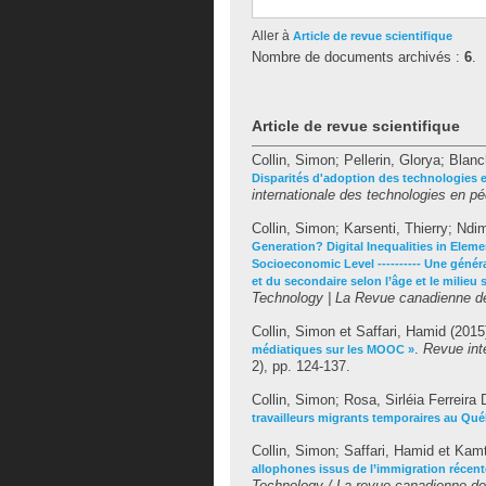
Aller à
Article de revue scientifique
Nombre de documents archivés :
6
.
Article de revue scientifique
Collin, Simon
;
Pellerin, Glorya
;
Blanc
Disparités d'adoption des technologies e
internationale des technologies en pé
Collin, Simon
;
Karsenti, Thierry
;
Ndim
Generation? Digital Inequalities in Ele
Socioeconomic Level ---------- Une génér
et du secondaire selon l’âge et le milie
Technology | La Revue canadienne de 
Collin, Simon
et
Saffari, Hamid
(2015
.
Revue int
médiatiques sur les MOOC »
2), pp. 124-137.
Collin, Simon
;
Rosa, Sirléia Ferreira 
travailleurs migrants temporaires au Qu
Collin, Simon
;
Saffari, Hamid
et
Kamt
allophones issus de l’immigration récent
Technology / La revue canadienne de 