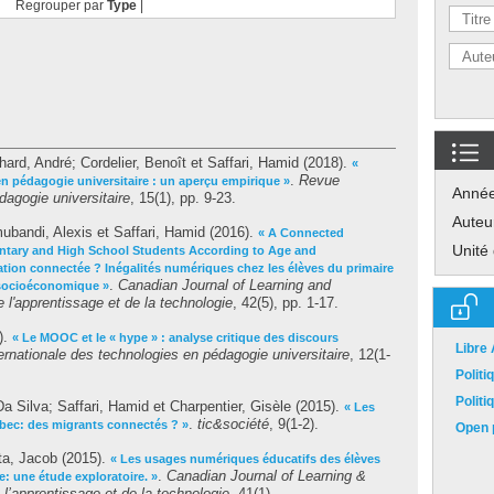
Regrouper par
Type
|
hard, André
;
Cordelier, Benoît
et
Saffari, Hamid
(2018).
«
.
Revue
n pédagogie universitaire : un aperçu empirique »
Anné
dagogie universitaire
, 15(1), pp. 9-23.
Auteu
ubandi, Alexis
et
Saffari, Hamid
(2016).
« A Connected
Unité
mentary and High School Students According to Age and
ation connectée ? Inégalités numériques chez les élèves du primaire
.
Canadian Journal of Learning and
u socioéconomique »
l'apprentissage et de la technologie
, 42(5), pp. 1-17.
).
« Le MOOC et le « hype » : analyse critique des discours
Libre
ernationale des technologies en pédagogie universitaire
, 12(1-
Polit
Polit
Da Silva
;
Saffari, Hamid
et
Charpentier, Gisèle
(2015).
« Les
.
tic&société
, 9(1-2).
ébec: des migrants connectés ? »
Open p
a, Jacob
(2015).
« Les usages numériques éducatifs des élèves
.
Canadian Journal of Learning &
e: une étude exploratoire. »
l’apprentissage et de la technologie
, 41(1).