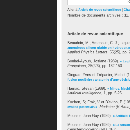
R
Aller à
|
Article de revue scientifique
Chap
Nombre de documents archivés :
11
.
Article de revue scientifique
Beaudoin, M.
;
Arsenault, C. J.
;
Izqui
amorphous silicon nitride on hydrogena
Applied Physics Letters
, 55(25), pp.
Boulad-Ayoub, Josiane
(1989).
« Le p
Françaises
, 25(2/3), pp. 132-150.
Gingras, Yves
et
Trépanier, Michel
(1
fusion nucléaire : anatomie d'une décisi
Harnad, Stevan
(1989).
« Minds, Machi
Artificial Intelligence
, 1, pp. 5-25.
Kochen, S
;
Frak, V
et
D'avino, P
(19
.
Medicina (B Aires
evoked potentials »
Meunier, Jean-Guy
(1989).
« Artificia
Meunier, Jean-Guy
(1989).
« La struc
d'épistémologie
(no 891), 36 p..