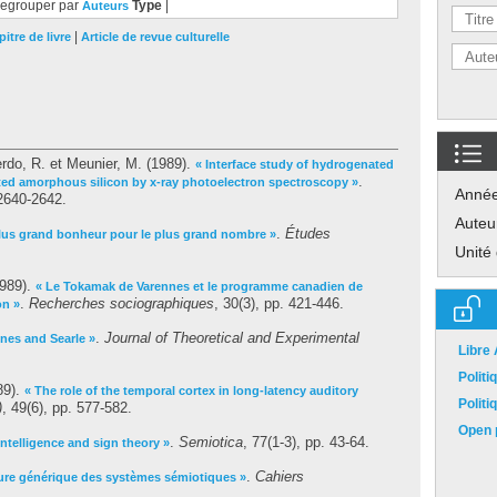
egrouper par
Type
|
Auteurs
|
itre de livre
Article de revue culturelle
erdo, R.
et
Meunier, M.
(1989).
« Interface study of hydrogenated
.
ted amorphous silicon by x-ray photoelectron spectroscopy »
Anné
 2640-2642.
Auteu
.
Études
lus grand bonheur pour le plus grand nombre »
Unité
989).
« Le Tokamak de Varennes et le programme canadien de
.
Recherches sociographiques
, 30(3), pp. 421-446.
on »
.
Journal of Theoretical and Experimental
nes and Searle »
Libre
Polit
89).
« The role of the temporal cortex in long-latency auditory
Polit
)
, 49(6), pp. 577-582.
Open p
.
Semiotica
, 77(1-3), pp. 43-64.
l intelligence and sign theory »
.
Cahiers
ture générique des systèmes sémiotiques »