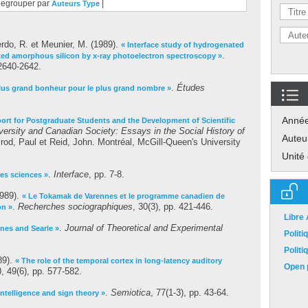
egrouper par
|
Auteurs
Type
erdo, R.
et
Meunier, M.
(1989).
« Interface study of hydrogenated
.
ted amorphous silicon by x-ray photoelectron spectroscopy »
 2640-2642.
.
Études
lus grand bonheur pour le plus grand nombre »
Anné
port for Postgraduate Students and the Development of Scientific
versity and Canadian Society: Essays in the Social History of
Auteu
rod, Paul
et
Reid, John
. Montréal, McGill-Queen's University
Unité
.
Interface
, pp. 7-8.
les sciences »
989).
« Le Tokamak de Varennes et le programme canadien de
.
Recherches sociographiques
, 30(3), pp. 421-446.
on »
Libre
.
Journal of Theoretical and Experimental
nes and Searle »
Polit
Polit
89).
« The role of the temporal cortex in long-latency auditory
Open p
)
, 49(6), pp. 577-582.
.
Semiotica
, 77(1-3), pp. 43-64.
l intelligence and sign theory »