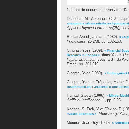
R
Nombre de documents archivés :
11
.
Beaudoin, M.
;
Arsenault, C. J.
;
Izqui
amorphous silicon nitride on hydrogena
Applied Physics Letters
, 55(25), pp.
Boulad-Ayoub, Josiane
(1989).
« Le p
Françaises
, 25(2/3), pp. 132-150.
Gingras, Yves
(1989).
« Financial Sup
, dans
Youth, Uni
Research in Canada »
Higher Education
, sous la dir. de
Axel
Press, pp. 301-319.
Gingras, Yves
(1989).
« Le français et 
Gingras, Yves
et
Trépanier, Michel
(1
fusion nucléaire : anatomie d'une décisi
Harnad, Stevan
(1989).
« Minds, Machi
Artificial Intelligence
, 1, pp. 5-25.
Kochen, S
;
Frak, V
et
D'avino, P
(19
.
Medicina (B Aires
evoked potentials »
Meunier, Jean-Guy
(1989).
« Artificia