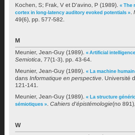
Kochen, S
;
Frak, V
et
D'avino, P
(1989).
« The 
.
cortex in long-latency auditory evoked potentials »
49(6), pp. 577-582.
M
Meunier, Jean-Guy
(1989).
« Artificial intelligen
Semiotica
, 77(1-3), pp. 43-64.
Meunier, Jean-Guy
(1989).
« La machine humaine 
dans
Informatique en perspective
. Université
121-141.
Meunier, Jean-Guy
(1989).
« La structure génér
.
Cahiers d'épistémologie
(no 891),
sémiotiques »
W