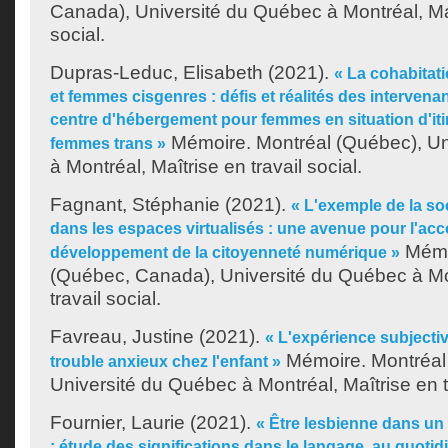
Canada), Université du Québec à Montréal, Maî
social.
Dupras-Leduc, Elisabeth
(2021).
« La cohabitat
et femmes cisgenres : défis et réalités des interven
centre d'hébergement pour femmes en situation d'iti
Mémoire. Montréal (Québec), Un
femmes trans »
à Montréal, Maîtrise en travail social.
Fagnant, Stéphanie
(2021).
« L'exemple de la so
dans les espaces virtualisés : une avenue pour l'
Mémo
développement de la citoyenneté numérique »
(Québec, Canada), Université du Québec à Mon
travail social.
Favreau, Justine
(2021).
« L'expérience subjecti
Mémoire. Montréal
trouble anxieux chez l'enfant »
Université du Québec à Montréal, Maîtrise en tr
Fournier, Laurie
(2021).
« Être lesbienne dans u
: étude des significations dans le langage, au quotidi