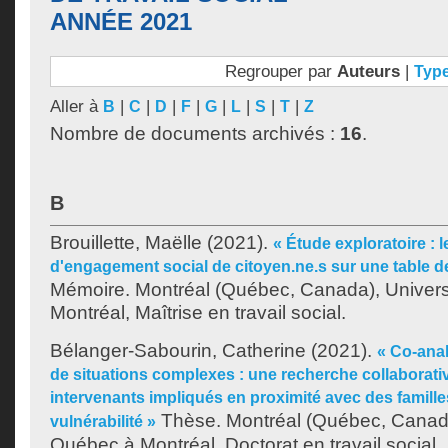
ANNÉE 2021
Regrouper par
Auteurs
|
Typ
Aller à
|
|
|
|
|
|
|
|
B
C
D
F
G
L
S
T
Z
Nombre de documents archivés :
16
.
B
Brouillette, Maëlle
(2021).
« Étude exploratoire : 
d'engagement social de citoyen.ne.s sur une table de
Mémoire. Montréal (Québec, Canada), Univer
Montréal, Maîtrise en travail social.
Bélanger-Sabourin, Catherine
(2021).
« Co-anal
de situations complexes : une recherche collaborati
intervenants impliqués en proximité avec des famille
Thèse. Montréal (Québec, Canada
vulnérabilité »
Québec à Montréal, Doctorat en travail social.