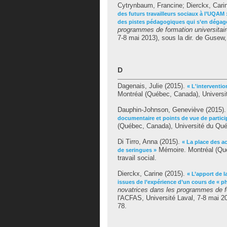
Cytrynbaum, Francine
;
Dierckx, Cari
des futurs travailleurs sociaux à l’UQAM
des pistes pédagogiques qui s’en dégag
programmes de formation universitaire
7-8 mai 2013), sous la dir. de
Gusew,
D
Dagenais, Julie
(2015).
« L'interventio
Montréal (Québec, Canada), Universit
Dauphin-Johnson, Geneviève
(2015)
documentaire et points de vue de particip
(Québec, Canada), Université du Québ
Di Tirro, Anna
(2015).
« La place des a
Mémoire. Montréal (Qué
de seringues »
travail social.
Dierckx, Carine
(2015).
« L’apport de l
issues de l’expérience d’un cours de « ph
novatrices dans les programmes de for
l'ACFAS, Université Laval, 7-8 mai 20
78.