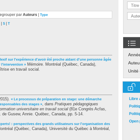
egrouper par
Auteurs
|
Type
|
|
S
T
Anné
lexif sur l'expérience d'avoir été proche aidant d'une personne âgée
Auteu
Mémoire. Montréal (Québec, Canada),
 l'intervention »
rise en travail social.
Unité
2015).
Libre
« Le processus de préparation en stage: une démarche
, dans
Pratiques pédagogiques
 responsables des stages »
Polit
mation universitaire en travail social
(81e Congrès Acfas,
r. de
Gusew, Annie
. Québec, Canada, pp. 5-14.
Polit
Open p
xperts! : perspectives des grands utilisateurs sur l'organisation des
ntréal (Québec, Canada), Université du Québec à Montréal,