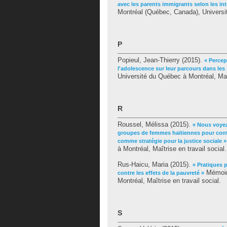
avec les parents immigrants selon les in
Montréal (Québec, Canada), Universit
P
Popieul, Jean-Thierry
(2015).
« Perce
l'adolescence sur leur parcours dans les 
Université du Québec à Montréal, Maît
R
Roussel, Mélissa
(2015).
« Nous voyez
groupes de femmes haïtiennes pour contre
comme stratégie pour la justice sociale »
à Montréal, Maîtrise en travail social.
Rus-Haicu, Maria
(2015).
« Pratiques 
Mémoire
contre les effets de la pauvreté »
Montréal, Maîtrise en travail social.
S