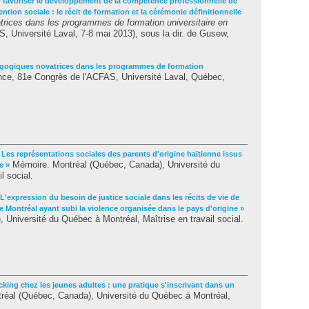
r favoriser le développement de la compétence professionnelle de
ention sociale : le récit de formation et la cérémonie définitionnelle
rices dans les programmes de formation universitaire en
 Université Laval, 7-8 mai 2013), sous la dir. de
Gusew,
agogiques novatrices dans les programmes de formation
nce, 81e Congrès de l'ACFAS, Université Laval, Québec,
 Les représentations sociales des parents d'origine haïtienne issus
Mémoire. Montréal (Québec, Canada), Université du
e »
l social.
 L'expression du besoin de justice sociale dans les récits de vie de
e Montréal ayant subi la violence organisée dans le pays d'origine »
Université du Québec à Montréal, Maîtrise en travail social.
king chez les jeunes adultes : une pratique s'inscrivant dans un
éal (Québec, Canada), Université du Québec à Montréal,