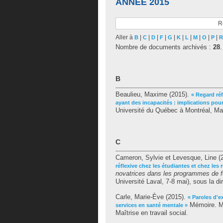
ANNÉE 2015
R
Aller à
|
|
|
|
|
|
|
|
|
|
B
C
D
F
G
K
L
M
O
P
R
Nombre de documents archivés :
28
.
B
Beaulieu, Maxime
(2015).
« Regard réf
ayant des incapacités : implications pour
Université du Québec à Montréal, Maît
C
Cameron, Sylvie
et
Levesque, Line
(
réflexive chez les étudiantes et chez les
novatrices dans les programmes de for
Université Laval, 7-8 mai), sous la di
Carle, Marie-Ève
(2015).
« Paroles d'e
Mémoire. Mo
services en santé mentale »
Maîtrise en travail social.