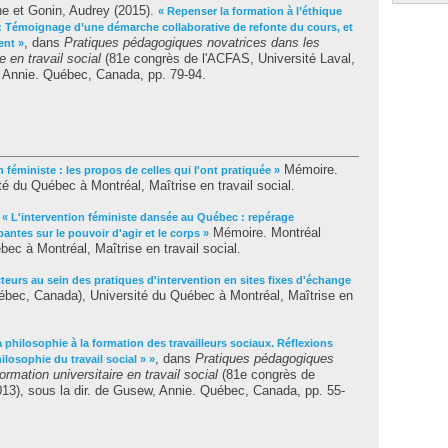
ne
et
Gonin, Audrey
(2015).
« Repenser la formation à l’éthique
 : Témoignage d’une démarche collaborative de refonte du cours, et
, dans
Pratiques pédagogiques novatrices dans les
ent »
 en travail social
(81e congrès de l'ACFAS, Université Laval,
 Annie
. Québec, Canada, pp. 79-94.
Mémoire.
n féministe : les propos de celles qui l'ont pratiquée »
é du Québec à Montréal, Maîtrise en travail social.
.
« L'intervention féministe dansée au Québec : repérage
Mémoire. Montréal
antes sur le pouvoir d'agir et le corps »
ec à Montréal, Maîtrise en travail social.
cteurs au sein des pratiques d'intervention en sites fixes d'échange
bec, Canada), Université du Québec à Montréal, Maîtrise en
a philosophie à la formation des travailleurs sociaux. Réflexions
, dans
Pratiques pédagogiques
ilosophie du travail social » »
mation universitaire en travail social
(81e congrès de
13), sous la dir. de
Gusew, Annie
. Québec, Canada, pp. 55-