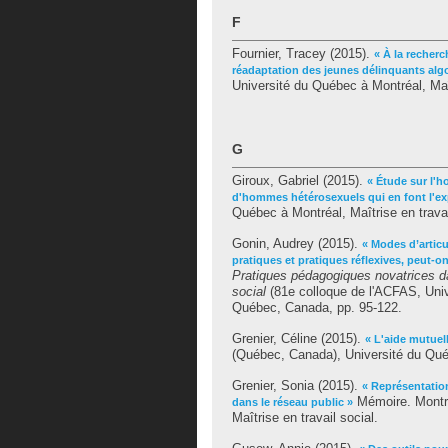
F
Fournier, Tracey
(2015).
« À la recherc
réadaptation des jeunes délinquants algo
Université du Québec à Montréal, Maît
G
Giroux, Gabriel
(2015).
« Étude sur l'
d'hommes hétérosexuels qui en font l'ex
Québec à Montréal, Maîtrise en travai
Gonin, Audrey
(2015).
« Modes d’articu
pratiques et pratiques réflexives, peut-o
Pratiques pédagogiques novatrices da
social
(81e colloque de l'ACFAS, Unive
Québec, Canada, pp. 95-122.
Grenier, Céline
(2015).
« L'aide mutuel
(Québec, Canada), Université du Québ
Grenier, Sonia
(2015).
« Représentation
Mémoire. Montré
dans le réseau public »
Maîtrise en travail social.