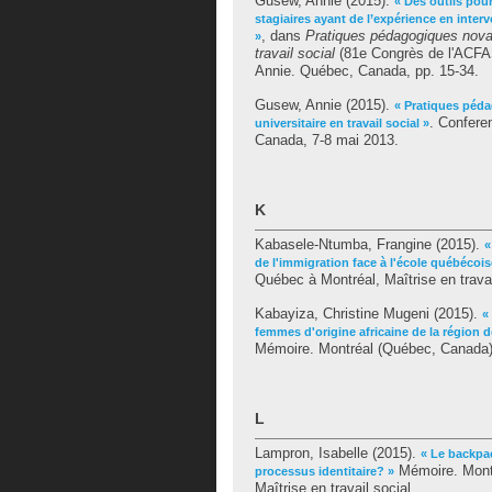
Gusew, Annie
(2015).
« Des outils pou
stagiaires ayant de l’expérience en interv
, dans
Pratiques pédagogiques novat
»
travail social
(81e Congrès de l'ACFAS,
Annie
. Québec, Canada, pp. 15-34.
Gusew, Annie
(2015).
« Pratiques péd
. Confere
universitaire en travail social »
Canada, 7-8 mai 2013.
K
Kabasele-Ntumba, Frangine
(2015).
«
de l'immigration face à l'école québécois
Québec à Montréal, Maîtrise en travai
Kabayiza, Christine Mugeni
(2015).
«
femmes d'origine africaine de la région d
Mémoire. Montréal (Québec, Canada), 
L
Lampron, Isabelle
(2015).
« Le backpac
Mémoire. Montr
processus identitaire? »
Maîtrise en travail social.