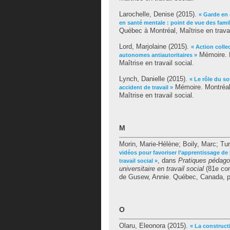
Larochelle, Denise
(2015).
« Garde en 
en santé mentale : point de vue des famil
Québec à Montréal, Maîtrise en travai
Lord, Marjolaine
(2015).
« Action collec
Mémoire. M
autonomes antiautoritaires »
Maîtrise en travail social.
Lynch, Danielle
(2015).
« Le rôle du s
Mémoire. Montréal
accident de travail »
Maîtrise en travail social.
M
Morin, Marie-Hélène
;
Boily, Marc
;
Tur
vidéos pour favoriser l’apprentissage de
, dans
Pratiques pédago
travail social »
universitaire en travail social
(81e con
de
Gusew, Annie
. Québec, Canada, p
O
Olaru, Eleonora
(2015).
« La constructi