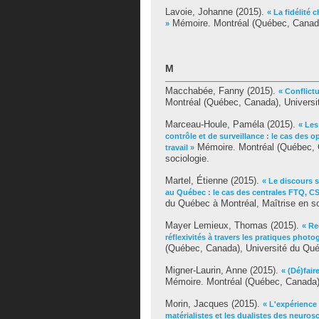
Lavoie, Johanne
(2015).
« La fidélité
Mémoire. Montréal (Québec, Canada)
»
M
Macchabée, Fanny
(2015).
« Conflict
Montréal (Québec, Canada), Universit
Marceau-Houle, Paméla
(2015).
« Les
contrôle et de surveillance : le cas de
Mémoire. Montréal (Québec, C
travail »
sociologie.
Martel, Étienne
(2015).
« Le discours s
au Québec : le cas des centrales FTQ, C
du Québec à Montréal, Maîtrise en so
Mayer Lemieux, Thomas
(2015).
« Re
réflexivités à travers les pratiques pho
(Québec, Canada), Université du Québ
Migner-Laurin, Anne
(2015).
« (Dé)fair
Mémoire. Montréal (Québec, Canada),
Morin, Jacques
(2015).
« L'expérience
matérialistes et les dualistes des neuros