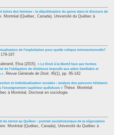
et luttes des femmes : la dépolitisation du genre dans le discours de
. Montréal (Québec, Canada), Université du Québec à
tualisation de l’exploitation pour quelle critique intersectionnelle?
. 179-197.
alerand, Elsa
(2015).
« Le Droit à la liberté face aux formes
jet de l’obligation de résidence imposée aux aides familiales et
.
Revue Générale de Droit
, 45(1), pp. 95-142.
a »
uction et individualisation sociales : analyse des parcours hésitants
Thèse. Montréal
s l'enseignement supérieur québécois »
ec à Montréal, Doctorat en sociologie.
it du terroir au Québec : portrait sociohistorique de la négociation
re. Montréal (Québec, Canada), Université du Québec à