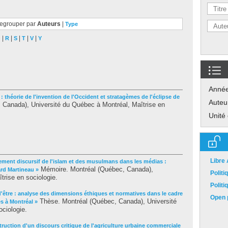
egrouper par
Auteurs
|
Type
|
|
|
|
|
Q
R
S
T
V
Y
Anné
 : théorie de l'invention de l'Occident et stratagèmes de l'éclipse de
Auteu
Canada), Université du Québec à Montréal, Maîtrise en
Unité
Libre
tement discursif de l'islam et des musulmans dans les médias :
Mémoire. Montréal (Québec, Canada),
ard Martineau »
Polit
trise en sociologie.
Polit
 d'être : analyse des dimensions éthiques et normatives dans le cadre
Open p
Thèse. Montréal (Québec, Canada), Université
s à Montréal »
ciologie.
struction d'un discours critique de l'agriculture urbaine commerciale