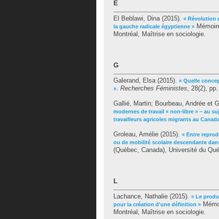
E
El Beblawi, Dina
(2015).
« Révolution 
Mémoire
la gauche radicale égyptienne »
Montréal, Maîtrise en sociologie.
G
Galerand, Elsa
(2015).
« Quelle concep
.
Recherches Féministes
, 28(2), pp
»
Gallié, Martin
;
Bourbeau, Andrée
et
G
modernes de travail « non-libre » – au su
travailleurs agricoles migrants au Canad
Groleau, Amélie
(2015).
« Entre reprod
ou de mobilité scolaire descendante dan
(Québec, Canada), Université du Québ
L
Lachance, Nathalie
(2015).
« Le produ
Mémoi
pour la création d'une définition »
Montréal, Maîtrise en sociologie.