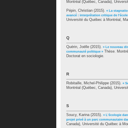
Montréal (Québec, Canada), Universit
Pépin, Christian
(2015).
« La stagnation
avancé : interprétation critique de l'écol
Université du Québec à Montréal, Maî
Q
Quérin, Joëlle
(2015).
« Le nouveau di
Thèse. Montréa
communauté politique »
Doctorat en sociologie.
R
Robitaille, Michel-Philippe
(2015).
« S
Montréal (Québec, Canada), Universit
S
Soucy, Karina
(2015).
« L'écologie dans
projet privé à un parc communautaire da
Canada), Université du Québec à Mont