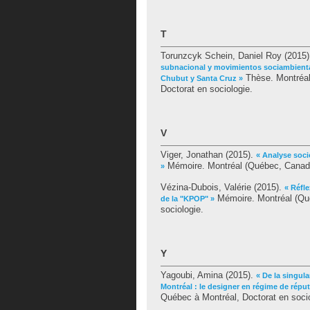
T
Torunzcyk Schein, Daniel Roy
(2015
subnacional y movimientos sociambiental
Thèse. Montréal
Chubut y Santa Cruz »
Doctorat en sociologie.
V
Viger, Jonathan
(2015).
« Analyse soci
Mémoire. Montréal (Québec, Canada)
»
Vézina-Dubois, Valérie
(2015).
« Réfl
Mémoire. Montréal (Qué
de la "KPOP" »
sociologie.
Y
Yagoubi, Amina
(2015).
« De la singul
Montréal : le designer en régime de réput
Québec à Montréal, Doctorat en socio