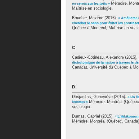
Mémoire. Montré
en serres sur les toits »
Maîtrise en sociologie.
Boucher, Maxime
(2015).
« Améliorer 
chercher le sens pour éviter les contrese
Québec à Montréal, Maîtrise en socio
C
Cadieux-Cotineau, Alexandre
(2015).
dichotomique de la nation à travers le déb
Canada), Université du Québec à Mont
D
Desjardins, Geneviève
(2015).
« Un li
Mémoire. Montréal (Québec,
femmes »
sociologie.
Dumas, Gabriel
(2015).
« L'Hikikomori
Mémoire. Montréal (Québec, Canada),