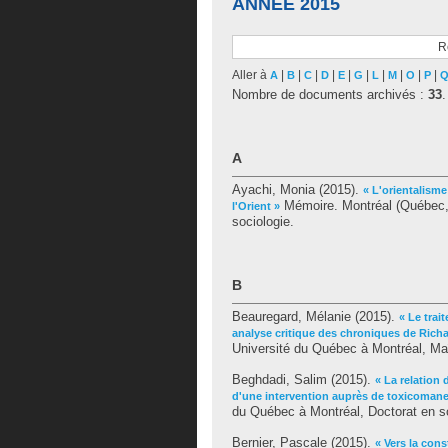
ANNÉE 2015
R
Aller à
|
|
|
|
|
|
|
|
|
|
A
B
C
D
E
G
L
M
O
P
Nombre de documents archivés :
33
.
A
Ayachi, Monia
(2015).
« L'orientalisme
Mémoire. Montréal (Québec, 
l'Orient »
sociologie.
B
Beauregard, Mélanie
(2015).
« Le trai
analyse critique des chroniques de Rich
Université du Québec à Montréal, Maî
Beghdadi, Salim
(2015).
« La relation
d'une intervention auprès de toxicomane
du Québec à Montréal, Doctorat en so
Bernier, Pascale
(2015).
« Vers la con