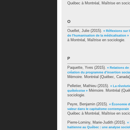
Québec à Montréal, Maîtrise en socio
O
Ouellet, Julie
(2015).
« Réflexions sur 
de l'humanisation de la médicalisation »
à Montréal, Maîtrise en sociologie.
P
Paquette, Yves
(2015).
« Relations de 
création du programme d'insertion social
Mémoire. Montréal (Québec, Canada),
Pelletier, Mathieu
(2015).
« La révoluti
Mémoire. Montréal (Québ
québécoise »
sociologie.
Peyre, Benjamin
(2015).
« Économie de
valeur dans le capitalisme contemporain
Québec à Montréal, Maîtrise en socio
Pierre-Lominy, Marie-Judith
(2015).
«
haïtienne au Québec : une analyse sociol