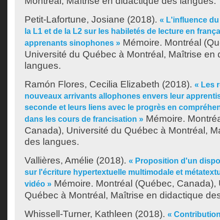
Montréal, Maîtrise en didactique des langues.
Petit-Lafortune, Josiane
(2018).
« L'influence du
la L1 et de la L2 sur les habiletés de lecture en fran
Mémoire. Montréal (Qu
apprenants sinophones »
Université du Québec à Montréal, Maîtrise en 
langues.
Ramón Flores, Cecilia Elizabeth
(2018).
« Les 
nouveaux arrivants allophones envers leur apprenti
seconde et leurs liens avec le progrès en compréhen
Mémoire. Montréa
dans les cours de francisation »
Canada), Université du Québec à Montréal, Ma
des langues.
Vallières, Amélie
(2018).
« Proposition d'un dispos
sur l'écriture hypertextuelle multimodale et métatextu
Mémoire. Montréal (Québec, Canada), U
vidéo »
Québec à Montréal, Maîtrise en didactique de
Whissell-Turner, Kathleen
(2018).
« Contributio