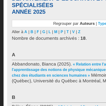
SPÉCIALISÉES
ANNÉE 2025
Regrouper par
Auteurs
|
Typ
Aller à
|
|
|
|
|
|
|
|
|
A
B
F
G
L
M
P
T
V
Z
Nombre de documents archivés :
18
.
A
Abbandonato, Bianca
(2025).
« Relation entre l'a
l'apprentissage des notions de physique mécanique 
Mémoire
chez des étudiants en sciences humaines »
(Québec), Université du Québec à Montréal, Ma
B