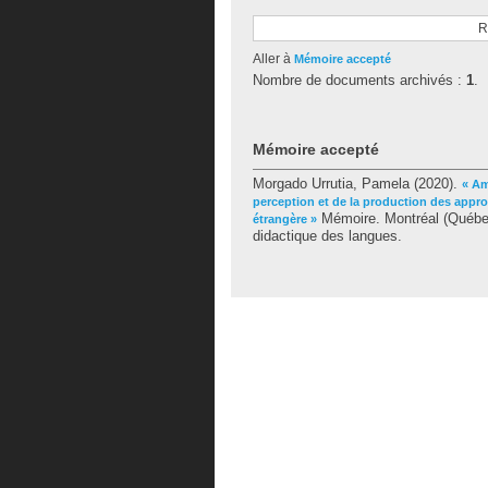
R
Aller à
Mémoire accepté
Nombre de documents archivés :
1
.
Mémoire accepté
Morgado Urrutia, Pamela
(2020).
« Am
perception et de la production des app
Mémoire. Montréal (Québec
étrangère »
didactique des langues.