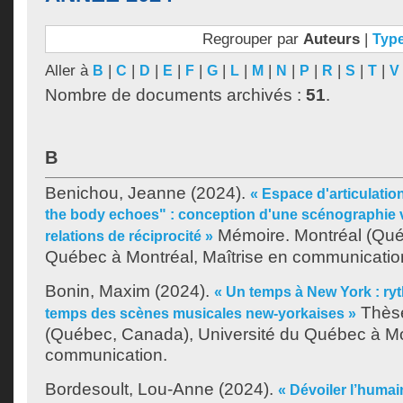
Regrouper par
Auteurs
|
Typ
Aller à
|
|
|
|
|
|
|
|
|
|
|
|
|
B
C
D
E
F
G
L
M
N
P
R
S
T
V
Nombre de documents archivés :
51
.
B
Benichou, Jeanne
(2024).
« Espace d'articulati
the body echoes" : conception d'une scénographie vi
Mémoire. Montréal (Québ
relations de réciprocité »
Québec à Montréal, Maîtrise en communicatio
Bonin, Maxim
(2024).
« Un temps à New York : ry
Thèse
temps des scènes musicales new-yorkaises »
(Québec, Canada), Université du Québec à Mo
communication.
Bordesoult, Lou-Anne
(2024).
« Dévoiler l’humai