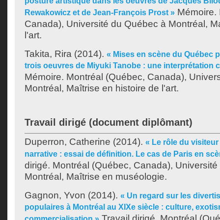
posture artistique dans les oeuvres de Jacques Bil
Mémoire. 
Rewakowicz et de Jean-François Prost »
Canada), Université du Québec à Montréal, Maî
l'art.
Takita, Rira
(2014).
« Mises en scène du Québec p
trois oeuvres de Miyuki Tanobe : une interprétation c
Mémoire. Montréal (Québec, Canada), Univer
Montréal, Maîtrise en histoire de l'art.
Travail dirigé (document diplômant)
Duperron, Catherine
(2014).
« Le rôle du visiteur
narrative : essai de définition. Le cas de Paris en sc
dirigé. Montréal (Québec, Canada), Universit
Montréal, Maîtrise en muséologie.
Gagnon, Yvon
(2014).
« Un regard sur les diverti
populaires à Montréal au XIXe siècle : culture, exoti
Travail dirigé. Montréal (Qu
commercialisation »