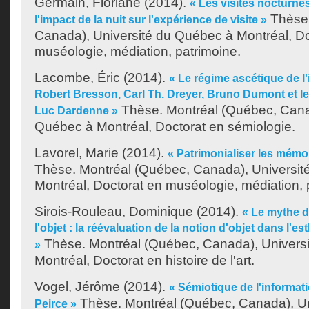
Germain, Floriane
(2014).
« Les visites nocturne
Thèse.
l'impact de la nuit sur l'expérience de visite »
Canada), Université du Québec à Montréal, Do
muséologie, médiation, patrimoine.
Lacombe, Éric
(2014).
« Le régime ascétique de l
Robert Bresson, Carl Th. Dreyer, Bruno Dumont et les
Thèse. Montréal (Québec, Canad
Luc Dardenne »
Québec à Montréal, Doctorat en sémiologie.
Lavorel, Marie
(2014).
« Patrimonialiser les mémo
Thèse. Montréal (Québec, Canada), Universit
Montréal, Doctorat en muséologie, médiation, 
Sirois-Rouleau, Dominique
(2014).
« Le mythe de
l'objet : la réévaluation de la notion d'objet dans l'
Thèse. Montréal (Québec, Canada), Univers
»
Montréal, Doctorat en histoire de l'art.
Vogel, Jérôme
(2014).
« Sémiotique de l'informat
Thèse. Montréal (Québec, Canada), U
Peirce »