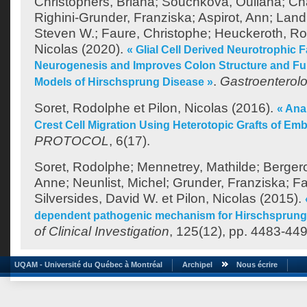
Christophers, Briana
;
Souchkova, Ouliana
;
Cha
Righini-Grunder, Franziska
;
Aspirot, Ann
;
Land
Steven W.
;
Faure, Christophe
;
Heuckeroth, Ro
Nicolas
(2020).
« Glial Cell Derived Neurotrophic 
Neurogenesis and Improves Colon Structure and Fu
.
Gastroenterol
Models of Hirschsprung Disease »
Soret, Rodolphe
et
Pilon, Nicolas
(2016).
« Ana
Crest Cell Migration Using Heterotopic Grafts of Em
PROTOCOL
, 6(17).
Soret, Rodolphe
;
Mennetrey, Mathilde
;
Bergero
Anne
;
Neunlist, Michel
;
Grunder, Franziska
;
Fa
Silversides, David W.
et
Pilon, Nicolas
(2015).
dependent pathogenic mechanism for Hirschsprung’
of Clinical Investigation
, 125(12), pp. 4483-449
UQAM - Université du Québec à Montréal
Archipel
Nous écrire