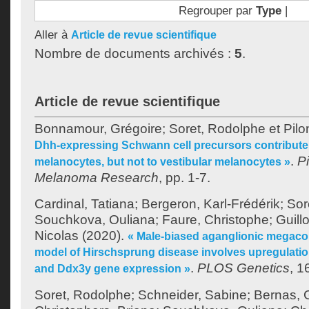
Regrouper par
Type
|
Aller à
Article de revue scientifique
Nombre de documents archivés :
5
.
Article de revue scientifique
Bonnamour, Grégoire
;
Soret, Rodolphe
et
Pilo
Dhh‐expressing Schwann cell precursors contribute 
.
P
melanocytes, but not to vestibular melanocytes »
Melanoma Research
, pp. 1-7.
Cardinal, Tatiana
;
Bergeron, Karl-Frédérik
;
Sor
Souchkova, Ouliana
;
Faure, Christophe
;
Guill
Nicolas
(2020).
« Male-biased aganglionic megaco
model of Hirschsprung disease involves upregulation 
.
PLOS Genetics
, 1
and Ddx3y gene expression »
Soret, Rodolphe
;
Schneider, Sabine
;
Bernas, 