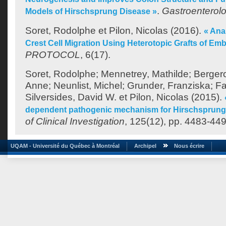
.
Gastroenterol
Models of Hirschsprung Disease »
Soret, Rodolphe
et
Pilon, Nicolas
(2016).
« Ana
Crest Cell Migration Using Heterotopic Grafts of Em
PROTOCOL
, 6(17).
Soret, Rodolphe
;
Mennetrey, Mathilde
;
Bergero
Anne
;
Neunlist, Michel
;
Grunder, Franziska
;
Fa
Silversides, David W.
et
Pilon, Nicolas
(2015).
dependent pathogenic mechanism for Hirschsprung’
of Clinical Investigation
, 125(12), pp. 4483-449
UQAM - Université du Québec à Montréal
Archipel
Nous écrire