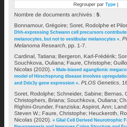
Regrouper par
|
Type
Nombre de documents archivés :
5
.
Bonnamour, Grégoire
;
Soret, Rodolphe
et
Pilo
Dhh‐expressing Schwann cell precursors contribute 
.
P
melanocytes, but not to vestibular melanocytes »
Melanoma Research
, pp. 1-7.
Cardinal, Tatiana
;
Bergeron, Karl-Frédérik
;
Sor
Souchkova, Ouliana
;
Faure, Christophe
;
Guill
Nicolas
(2020).
« Male-biased aganglionic megaco
model of Hirschsprung disease involves upregulation 
.
PLOS Genetics
, 1
and Ddx3y gene expression »
Soret, Rodolphe
;
Schneider, Sabine
;
Bernas, 
Christophers, Briana
;
Souchkova, Ouliana
;
Cha
Righini-Grunder, Franziska
;
Aspirot, Ann
;
Land
Steven W.
;
Faure, Christophe
;
Heuckeroth, Ro
Nicolas
(2020).
« Glial Cell Derived Neurotrophic 
Neurogenesis and Improves Colon Structure and Fu