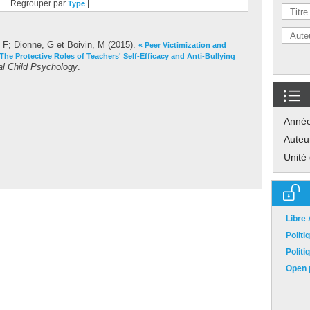
Regrouper par
|
Type
, F
;
Dionne, G
et
Boivin, M
(2015).
« Peer Victimization and
The Protective Roles of Teachers' Self-Efficacy and Anti-Bullying
al Child Psychology
.
Anné
Auteu
Unité
Libre
Polit
Polit
Open p