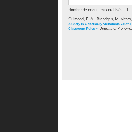
Nombre de documents archivés :
1
.
Guimond, F.-A.
;
Brendgen, M
;
Vitaro
Anxiety in Genetically Vulnerable Youth: 
.
Journal of Abnorm
Classroom Rules »