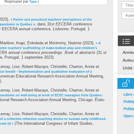
Regrouper par
|
Type
2023).
« Parent and preschool teachers’ perceptions of the
, dans
31st EECERA conference
9 pandemic in Québec »
t EECERA annual conference, Lisbonne, Portugal, 1
e-Marlène
;
Arapi, Enkeleda
et
Montminy, Noémie
(2023).
« A
rten teachers’ scaffolding of make-believe play and children’s
Anné
RA annual conference proceedings: Book of abstracts
(31 st
, Portugal, 1 septembre 2023)
Auteu
Lemay, Lise
;
Robert-Mazaye, Christelle
;
Charron, Annie
et
Unité
ur breath - Implementation and qualitative evaluation of a
merican Educational Research Association Annual Meeting,
)
Lemay, Lise
;
Robert-Mazaye, Christelle
;
Charron, Annie
et
Libre
a pandemic on well-being at work of ECEC managers from Quebec:
ional Research Association Annual Meeting, Chicago, États-
Polit
Polit
Lemay, Lise
;
Robert-Mazaye, Christelle
;
Charron, Annie
et
Open p
of a collective reflective coaching device to sustain early childhood
(The International Congress of Infant Studies,
ovid-19 »