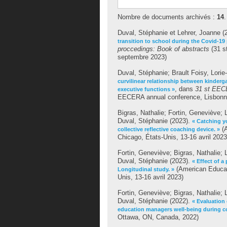
Nombre de documents archivés :
14
.
Duval, Stéphanie
et
Lehrer, Joanne
(
transition to school during the Covid-1
proccedings: Book of abstracts
(31 s
septembre 2023)
Duval, Stéphanie
;
Brault Foisy, Lori
curvilinear relationship between kinderga
, dans
31 st EECE
executive functions »
EECERA annual conference, Lisbonne
Bigras, Nathalie
;
Fortin, Geneviève
;
Duval, Stéphanie
(2023).
« Catching yo
(A
collective reflective coaching device. »
Chicago, États-Unis, 13-16 avril 2023
Fortin, Geneviève
;
Bigras, Nathalie
;
Duval, Stéphanie
(2023).
« Effect of 
(American Educat
Longitudinal study. »
Unis, 13-16 avril 2023)
Fortin, Geneviève
;
Bigras, Nathalie
;
Duval, Stéphanie
(2022).
« Evaluation 
education managers well-being during c
Ottawa, ON, Canada, 2022)