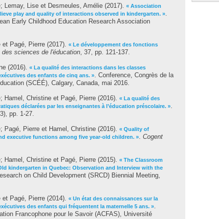
e
;
Lemay, Lise
et
Desmeules, Amélie
(2017).
« Association
.
ieve play and quality of interactions observed in kindergarten. »
ean Early Childhood Education Research Association
.
e
et
Pagé, Pierre
(2017).
« Le développement des fonctions
 des sciences de l'éducation
, 37, pp. 121-137.
ne
(2016).
« La qualité des interactions dans les classes
. Conference, Congrès de la
exécutives des enfants de cinq ans. »
'éducation (SCÉÉ), Calgary, Canada, mai 2016.
e
;
Hamel, Christine
et
Pagé, Pierre
(2016).
« La qualité des
.
ratiques déclarées par les enseignantes à l’éducation préscolaire. »
(3), pp. 1-27.
e
;
Pagé, Pierre
et
Hamel, Christine
(2016).
« Quality of
.
Cogent
nd executive functions among five year-old children. »
e
;
Hamel, Christine
et
Pagé, Pierre
(2015).
« The Classroom
ld kindergarten in Quebec: Observation and Interview with the
Research on Child Development (SRCD) Biennial Meeting,
e
et
Pagé, Pierre
(2014).
« Un état des connaissances sur la
.
 exécutives des enfants qui fréquentent la maternelle 5 ans. »
ation Francophone pour le Savoir (ACFAS), Université