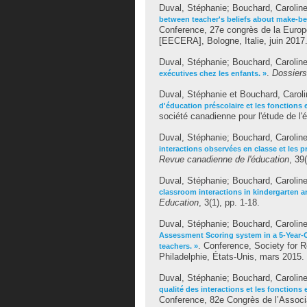
Duval, Stéphanie
;
Bouchard, Carolin
between teacher's beliefs about make-bel
Conference, 27e congrès de la Europ
[EECERA], Bologne, Italie, juin 2017
Duval, Stéphanie
;
Bouchard, Carolin
.
Dossiers
exécutives chez les enfants. »
Duval, Stéphanie
et
Bouchard, Caroli
d'éducation préscolaire et les fonctions 
société canadienne pour l'étude de l
Duval, Stéphanie
;
Bouchard, Carolin
interactions observées en classe et les p
Revue canadienne de l'éducation
, 39
Duval, Stéphanie
;
Bouchard, Carolin
classroom interactions in kindergarten a
Education
, 3(1), pp. 1-18.
Duval, Stéphanie
;
Bouchard, Carolin
Assessment Scoring system in a 5-Year-O
. Conference, Society for 
teachers. »
Philadelphie, États-Unis, mars 2015.
Duval, Stéphanie
;
Bouchard, Carolin
qualité des interactions et les fonctions
Conference, 82e Congrès de l’Associ