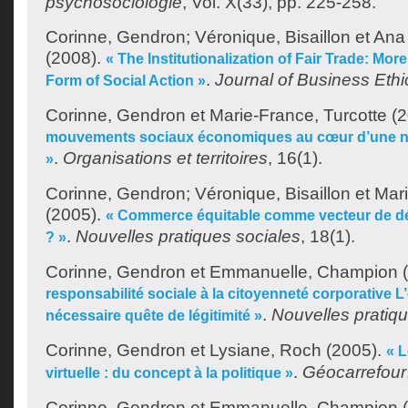
psychosociologie
, Vol. X(33), pp. 225-258.
Corinne, Gendron
;
Véronique, Bisaillon
et
Ana 
(2008).
« The Institutionalization of Fair Trade: Mo
.
Journal of Business Ethi
Form of Social Action »
Corinne, Gendron
et
Marie-France, Turcotte
(2
mouvements sociaux économiques au cœur d’une n
.
Organisations et territoires
, 16(1).
»
Corinne, Gendron
;
Véronique, Bisaillon
et
Mari
(2005).
« Commerce équitable comme vecteur de d
.
Nouvelles pratiques sociales
, 18(1).
? »
Corinne, Gendron
et
Emmanuelle, Champion
(
responsabilité sociale à la citoyenneté corporative L’
.
Nouvelles pratiqu
nécessaire quête de légitimité »
Corinne, Gendron
et
Lysiane, Roch
(2005).
« 
.
Géocarrefour
virtuelle : du concept à la politique »
Corinne, Gendron
et
Emmanuelle, Champion
(