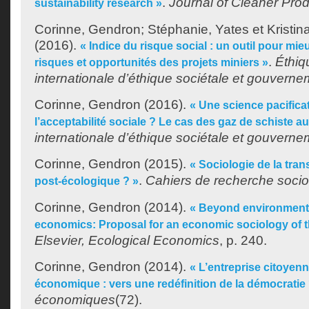
.
Journal of Cleaner Pro
sustainability research »
Corinne, Gendron
;
Stéphanie, Yates
et
Kristi
(2016).
« Indice du risque social : un outil pour mieu
.
Éthiq
risques et opportunités des projets miniers »
internationale d’éthique sociétale et gouvern
Corinne, Gendron
(2016).
« Une science pacificat
l’acceptabilité sociale ? Le cas des gaz de schiste 
internationale d’éthique sociétale et gouvern
Corinne, Gendron
(2015).
« Sociologie de la trans
.
Cahiers de recherche socio
post-écologique ? »
Corinne, Gendron
(2014).
« Beyond environmenta
economics: Proposal for an economic sociology of 
Elsevier, Ecological Economics
, p. 240.
Corinne, Gendron
(2014).
« L’entreprise citoye
économique : vers une redéfinition de la démocratie 
économiques
(72).