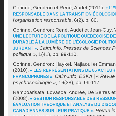
Corinne, Gendron
et
René, Audet
(2011).
« L'
RESPONSABLE DANS LA TRANSITION ÉCOLOGIQ
l’organisation responsable
, 6(2), p. 60.
Corinne, Gendron
;
René, Audet
et
Jean-Guy, V
UNE LECTURE DE LA POLITIQUE QUÉBÉCOISE 
DURABLE À LA LUMIÈRE DE L'ÉCOLOGIE POLITIQ
.
Cairn.Info, Presses de Sciences P
JURDANT »
politique »
, 1(41), pp. 99-110.
Corinne, Gendron
;
Haykel, Najlaoui
et
Emmanu
(2010).
« LES REPRÉSENTATIONS DE 86 ACTEU
.
Cairn.Info, ESKA | « Revue 
FRANCOPHONES »
psychosociologie »
, 16(38), pp. 99-117.
Ramboarisata, Lovasoa
;
Andrée, De Serres
e
(2008).
« GESTION RESPONSABLE DES RESSOUR
ÉVALUATION THÉORIQUE ET ANALYSE DU DISC
.
Revue in
CANADIENNES SUR LEUR PRATIQUE »