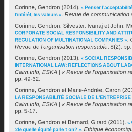
Corinne, Gendron
(2014).
« Penser l’acceptabilit
.
Revue de communication s
l’intérêt, les valeurs »
Corinne, Gendron
;
Silvester, Ivanaj
et
John, Mc
CORPORATE SOCIAL RESPONSIBILITY AND ATTI
.
REGULATION OF MULTINATIONAL COMPANIES »
Revue de l’organisation responsable
, 8(2), pp
Corinne, Gendron
(2013).
« SOCIAL RESPONSIB
INTERNATIONAL LAW: REFLECTIONS ABOUT LAB
Cairn.Info, ESKA | « Revue de l’organisation 
pp. 49-62.
Corinne, Gendron
et
Marie-Andrée, Caron
(20
LA RESPONSABILITÉ SOCIALE DE L'ENTREPRISE
Cairn.Info, ESKA | « Revue de l’organisation 
pp. 5-17.
Corinne, Gendron
et
Bernard, Girard
(2011).
«
.
Ethique économiq
:de quelle équité parle-t-on? »