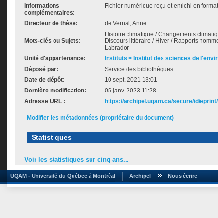
Informations
Fichier numérique reçu et enrichi en format
complémentaires:
Directeur de thèse:
de Vernal, Anne
Histoire climatique / Changements climatiq
Mots-clés ou Sujets:
Discours littéraire / Hiver / Rapports homm
Labrador
Unité d'appartenance:
Instituts > Institut des sciences de l'env
Déposé par:
Service des bibliothèques
Date de dépôt:
10 sept. 2021 13:01
Dernière modification:
05 janv. 2023 11:28
Adresse URL :
https://archipel.uqam.ca/secure/id/eprint
Modifier les métadonnées (propriétaire du document)
Statistiques
Voir les statistiques sur cinq ans...
UQAM - Université du Québec à Montréal
Archipel
Nous écrire