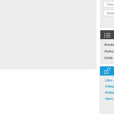
Anné
Auteu
Unité
Libre
Polit
Polit
Open p