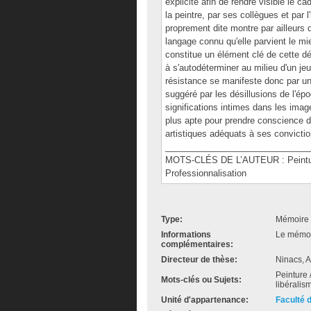
explicité afin de rendre visible le ca
la peintre, par ses collègues et par l
proprement dite montre par ailleurs 
langage connu qu'elle parvient le mi
constitue un élément clé de cette dé
à s'autodéterminer au milieu d'un j
résistance se manifeste donc par un 
suggéré par les désillusions de l'ép
significations intimes dans les imag
plus apte pour prendre conscience d
artistiques adéquats à ses convictio
______________________________
MOTS-CLÉS DE L’AUTEUR : Peinture -
Professionnalisation
Type:
Mémoire 
Informations
Le mémoir
complémentaires:
Directeur de thèse:
Ninacs, 
Peinture 
Mots-clés ou Sujets:
libéralis
Unité d'appartenance:
Faculté 