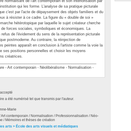
dre normalisant de l'art contemporain et son intériorisation par
'institution qui les forme. L'analyse de sa pratique picturale
que c'est par l'acte de dépaysement des objets familiers et du
eux à résister à ce cadre. La figure du « double de soi »
marche hétérotopique par laquelle le sujet créateur cherche
eu de forces sociales, symboliques et économiques. La
refus de l'évidement du sens de la représentation picturale
oque postmoderne. Au contraire, la réinjection de
es peintes apparaît en conclusion à l'artiste comme la voie la
e ses positions personnelles et choisir les moyens
ns créatrices.
_______________________________________________
 Art contemporain - Néolibéralisme - Normalisation -
accepté
e a été numérisé tel que transmis par l'auteur.
Anne-Marie
/ Art contemporain / Normalisation / Professionnalisation / Néo-
me / Mémoires et thèses de création
des arts > École des arts visuels et médiatiques