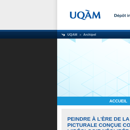
UQAM
Archipel
ACCUEIL
PEINDRE À L'ÈRE DE L
PICTURALE CONÇUE CO