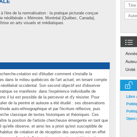
RALE
à l'ère de la normalisation : la pratique picturale conçue
ie néolibérale » Mémoire. Montréal (Québec, Canada),
trise en arts visuels et médiatiques.
Anné
Auteu
Unité
recherche-création est d'étudier comment s'installe la
ues dans le milieu québécois de l'art actuel, en tenant compte
néolibéral occidental. Son second objectif est d'observer
atique se manifeste .dans l'expérience individuelle de
Libre
yens il lui est possible de la percevoir et d'y résister. Pour
lier de la peintre et auteure a été étudié : ses observations
Polit
éthode auto-ethnographique et par l'écriture réflexive, puis
Polit
erche classique de textes historiques et théoriques. Ces
Open p
tre la position de l'artiste chercheuse émergente en tant que
u'elle observe, et ainsi les a priori qu'est susceptible de
'habitus de création et de réception des oeuvres est en effet