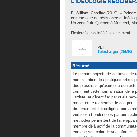
L'IDÉOLOGIE NÉOLIBÉ
P. William, Charline
(2019). « Peindre 
comme acte de résistance à l'idéolog
Université du Québec à Montréal, Maî
Fichier(s) associé(s) à ce document :
PDF
Télécharger (25MB)
Résumé
Le premier objectif de ce travail de 
normalisation des pratiques artistiq
des pressions qu'exerce le contexte 
comment cette normalisation de la pr
l'artiste, et d'identifier par quels mo
mener cette recherche, le cas particu
de terrain ont été colligées par la m
vérifiées et prolongées par une rech
méthodes permettent de faire apparaî
membre déjà actif de la communauté q
contenir son point de vue informé. L