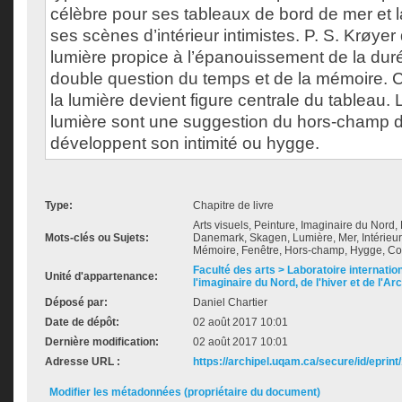
célèbre pour ses tableaux de bord de mer et 
ses scènes d’intérieur intimistes. P. S. Krøye
lumière propice à l’épanouissement de la duré
double question du temps et de la mémoire.
la lumière devient figure centrale du tableau.
lumière sont une suggestion du hors-champ d
développent son intimité ou hygge.
Type:
Chapitre de livre
Arts visuels, Peinture, Imaginaire du Nord, 
Mots-clés ou Sujets:
Danemark, Skagen, Lumière, Mer, Intérieur
Mémoire, Fenêtre, Hors-champ, Hygge, Co
Faculté des arts > Laboratoire internatio
Unité d'appartenance:
l'imaginaire du Nord, de l'hiver et de l'Ar
Déposé par:
Daniel Chartier
Date de dépôt:
02 août 2017 10:01
Dernière modification:
02 août 2017 10:01
Adresse URL :
https://archipel.uqam.ca/secure/id/eprint
Modifier les métadonnées (propriétaire du document)