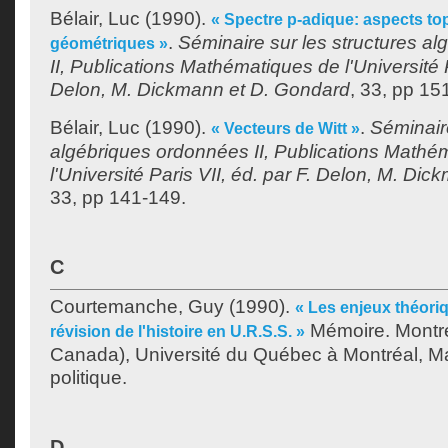
Bélair, Luc
(1990).
« Spectre p-adique: aspects to
.
Séminaire sur les structures a
géométriques »
II, Publications Mathématiques de l'Université P
Delon, M. Dickmann et D. Gondard
, 33, pp 15
Bélair, Luc
(1990).
.
Séminaire
« Vecteurs de Witt »
algébriques ordonnées II, Publications Mathé
l'Université Paris VII, éd. par F. Delon, M. Di
33, pp 141-149.
C
Courtemanche, Guy
(1990).
« Les enjeux théoriq
Mémoire. Montr
révision de l'histoire en U.R.S.S. »
Canada), Université du Québec à Montréal, Ma
politique.
D