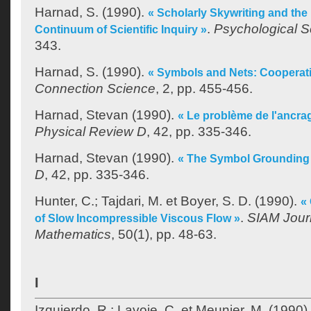
Harnad, S.
(1990).
« Scholarly Skywriting and the
.
Psychological S
Continuum of Scientific Inquiry »
343.
Harnad, S.
(1990).
« Symbols and Nets: Cooperati
Connection Science
, 2, pp. 455-456.
Harnad, Stevan
(1990).
« Le problème de l'ancra
Physical Review D
, 42, pp. 335-346.
Harnad, Stevan
(1990).
« The Symbol Grounding
D
, 42, pp. 335-346.
Hunter, C.
;
Tajdari, M.
et
Boyer, S. D.
(1990).
«
.
SIAM Jour
of Slow Incompressible Viscous Flow »
Mathematics
, 50(1), pp. 48-63.
I
Izquierdo, R.
;
Lavoie, C.
et
Meunier, M.
(1990)