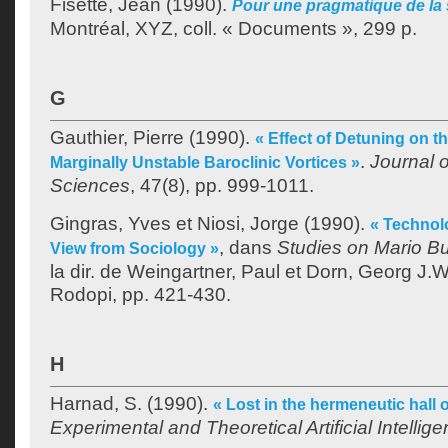
Fisette, Jean
(1990).
Pour une pragmatique de la s
Montréal, XYZ, coll. « Documents », 299 p.
G
Gauthier, Pierre
(1990).
« Effect of Detuning on 
.
Journal 
Marginally Unstable Baroclinic Vortices »
Sciences
, 47(8), pp. 999-1011.
Gingras, Yves
et
Niosi, Jorge
(1990).
« Technol
, dans
Studies on Mario Bu
View from Sociology »
la dir. de
Weingartner, Paul
et
Dorn, Georg J.W
Rodopi, pp. 421-430.
H
Harnad, S.
(1990).
« Lost in the hermeneutic hall o
Experimental and Theoretical Artificial Intellig