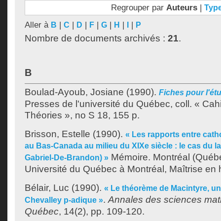
Regrouper par
Auteurs
|
Typ
Aller à
|
|
|
|
|
|
|
B
C
D
F
G
H
I
P
Nombre de documents archivés :
21
.
B
Boulad-Ayoub, Josiane
(1990).
Fiches pour l'ét
Presses de l'université du Québec, coll. « Ca
Théories », no S 18, 155 p.
Brisson, Estelle
(1990).
« Les rapports entre cath
au Bas-Canada au milieu du XIXe siècle : le cas du l
Mémoire. Montréal (Québ
Gabriel-De-Brandon) »
Université du Québec à Montréal, Maîtrise en h
Bélair, Luc
(1990).
« Le théorème de Macintyre, u
.
Annales des sciences ma
Chevalley p-adique »
Québec
, 14(2), pp. 109-120.