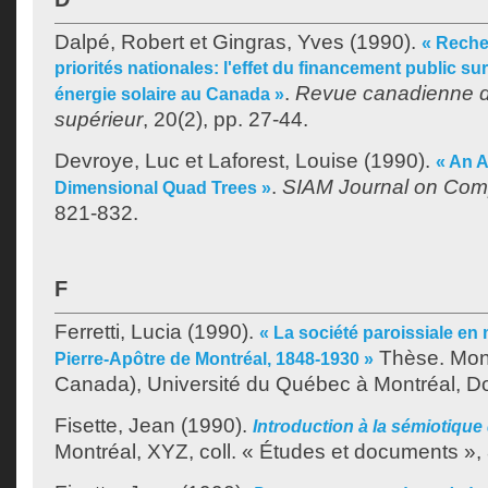
Dalpé, Robert
et
Gingras, Yves
(1990).
« Recher
priorités nationales: l'effet du financement public su
.
Revue canadienne d
énergie solaire au Canada »
supérieur
, 20(2), pp. 27-44.
Devroye, Luc
et
Laforest, Louise
(1990).
« An 
.
SIAM Journal on Com
Dimensional Quad Trees »
821-832.
F
Ferretti, Lucia
(1990).
« La société paroissiale en m
Thèse. Mon
Pierre-Apôtre de Montréal, 1848-1930 »
Canada), Université du Québec à Montréal, Doc
Fisette, Jean
(1990).
Introduction à la sémiotique
Montréal, XYZ, coll. « Études et documents », 