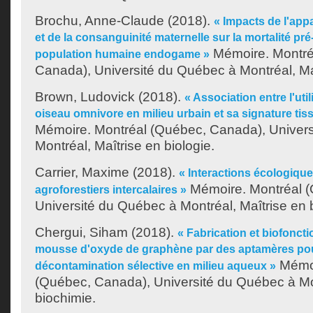
Brochu, Anne-Claude
(2018).
« Impacts de l'ap
et de la consanguinité maternelle sur la mortalité p
Mémoire. Montré
population humaine endogame »
Canada), Université du Québec à Montréal, Maî
Brown, Ludovick
(2018).
« Association entre l'util
oiseau omnivore en milieu urbain et sa signature tis
Mémoire. Montréal (Québec, Canada), Univer
Montréal, Maîtrise en biologie.
Carrier, Maxime
(2018).
« Interactions écologiqu
Mémoire. Montréal 
agroforestiers intercalaires »
Université du Québec à Montréal, Maîtrise en b
Chergui, Siham
(2018).
« Fabrication et biofonct
mousse d'oxyde de graphène par des aptamères po
Mémoi
décontamination sélective en milieu aqueux »
(Québec, Canada), Université du Québec à Mon
biochimie.