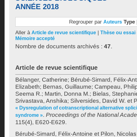
ANNÉE 2018
Regrouper par
Type
Auteurs
Aller à
|
Article de revue scientifique
Thèse ou essai 
Mémoire accepté
Nombre de documents archivés :
47
.
Article de revue scientifique
Bélanger, Catherine
;
Bérubé-Simard, Félix-Ant
Elizabeth
;
Bernas, Guillaume
;
Campeau, Phili
Seema R.
;
Martin, Donna M.
;
Bielas, Stephani
Srivastava, Anshika
;
Silversides, David W.
et
P
« Dysregulation of cotranscriptional alternative sp
.
Proceedings of the National Acad
syndrome »
115(4), E620-E629.
Bérubé-Simard, Félix-Antoine
et
Pilon, Nicolas