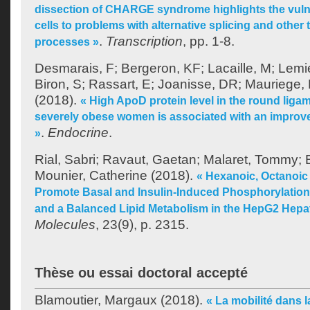
dissection of CHARGE syndrome highlights the vulner
cells to problems with alternative splicing and other 
.
Transcription
, pp. 1-8.
processes »
Desmarais, F
;
Bergeron, KF
;
Lacaille, M
;
Lemie
Biron, S
;
Rassart, E
;
Joanisse, DR
;
Mauriege,
(2018).
« High ApoD protein level in the round ligam
severely obese women is associated with an improve
.
Endocrine
.
»
Rial, Sabri
;
Ravaut, Gaetan
;
Malaret, Tommy
;
Mounier, Catherine
(2018).
« Hexanoic, Octanoic
Promote Basal and Insulin-Induced Phosphorylation
and a Balanced Lipid Metabolism in the HepG2 Hepa
Molecules
, 23(9), p. 2315.
Thèse ou essai doctoral accepté
Blamoutier, Margaux
(2018).
« La mobilité dans