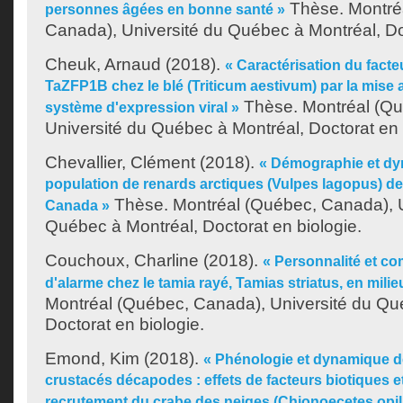
Thèse. Montré
personnes âgées en bonne santé »
Canada), Université du Québec à Montréal, Doc
Cheuk, Arnaud
(2018).
« Caractérisation du facte
TaZFP1B chez le blé (Triticum aestivum) par la mise
Thèse. Montréal (Qu
système d'expression viral »
Université du Québec à Montréal, Doctorat en 
Chevallier, Clément
(2018).
« Démographie et dy
population de renards arctiques (Vulpes lagopus) de l
Thèse. Montréal (Québec, Canada), U
Canada »
Québec à Montréal, Doctorat en biologie.
Couchoux, Charline
(2018).
« Personnalité et co
d'alarme chez le tamia rayé, Tamias striatus, en milie
Montréal (Québec, Canada), Université du Qu
Doctorat en biologie.
Emond, Kim
(2018).
« Phénologie et dynamique d
crustacés décapodes : effets de facteurs biotiques et
recrutement du crabe des neiges (Chionoecetes opili