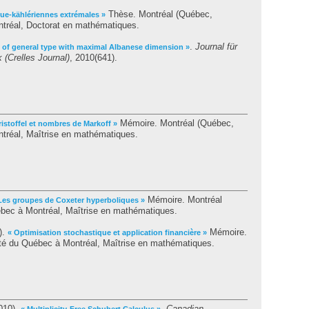
Thèse. Montréal (Québec,
ue-kählériennes extrémales »
tréal, Doctorat en mathématiques.
.
Journal für
 of general type with maximal Albanese dimension »
(Crelles Journal)
, 2010(641).
Mémoire. Montréal (Québec,
istoffel et nombres de Markoff »
tréal, Maîtrise en mathématiques.
Mémoire. Montréal
Les groupes de Coxeter hyperboliques »
bec à Montréal, Maîtrise en mathématiques.
).
Mémoire.
« Optimisation stochastique et application financière »
té du Québec à Montréal, Maîtrise en mathématiques.
010).
.
Canadian