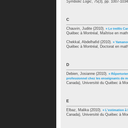
Symbolic Logic
, 75(3), pp. 1007-1034
C
Chauvin, Judite
(2010).
« Le treillis C
Québec à Montréal, Maîtrise en mat
Chekkal, Abdelhafid
(2010).
« Yamanou
Québec à Montréal, Doctorat en mat
D
Debien, Josianne
(2010).
« Répertorie
professionnel chez les enseignants de 
Canada), Université du Québec à Mon
E
Elbaz, Malika
(2010).
« L'estimation à l
Canada), Université du Québec à Mon