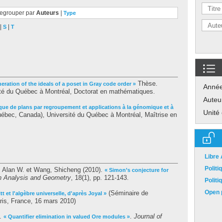
egrouper par
Auteurs
|
Type
|
|
S
T
Thèse.
neration of the ideals of a poset in Gray code order »
Anné
té du Québec à Montréal, Doctorat en mathématiques.
Auteu
ique de plans par regroupement et applications à la génomique et à
Unité
ébec, Canada), Université du Québec à Montréal, Maîtrise en
Libre
Polit
, Alan W.
et
Wang, Shicheng
(2010).
« Simon’s conjecture for
n Analysis and Geometry
, 18(1), pp. 121-143.
Polit
Open p
(Séminaire de
t et l'algèbre universelle, d'après Joyal »
ris, France, 16 mars 2010)
).
.
Journal of
« Quantifier elimination in valued Ore modules »