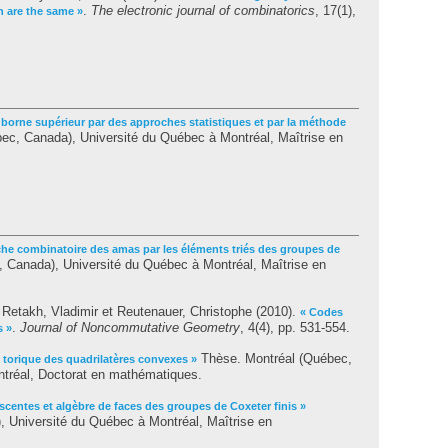
.
The electronic journal of combinatorics
, 17(1),
 are the same »
 borne supérieur par des approches statistiques et par la méthode
c, Canada), Université du Québec à Montréal, Maîtrise en
he combinatoire des amas par les éléments triés des groupes de
 Canada), Université du Québec à Montréal, Maîtrise en
;
Retakh, Vladimir
et
Reutenauer, Christophe
(2010).
« Codes
.
Journal of Noncommutative Geometry
, 4(4), pp. 531-554.
s »
Thèse. Montréal (Québec,
 torique des quadrilatères convexes »
tréal, Doctorat en mathématiques.
scentes et algèbre de faces des groupes de Coxeter finis »
 Université du Québec à Montréal, Maîtrise en