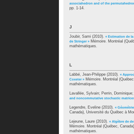
associahedron and of the permutahedron
pp. 1-14.
J
Joubir, Sami
(2010).
« Estimation de la
Mémoire. Montréal (Québe
de Stringer »
mathématiques.
L
Labbé, Jean-Philippe
(2010).
« Approc
Mémoire. Montréal (Québec,
Coxeter »
mathématiques.
Lavallée, Sylvain
;
Perrin, Dominique
and noncommutative stochastic matrice
Legendre, Eveline
(2010).
« Géométrie
Canada), Université du Québec à Mon
Lejeune, Laure
(2010).
« Algèbre de de
Mémoire. Montréal (Québec, Canada),
mathématiques.