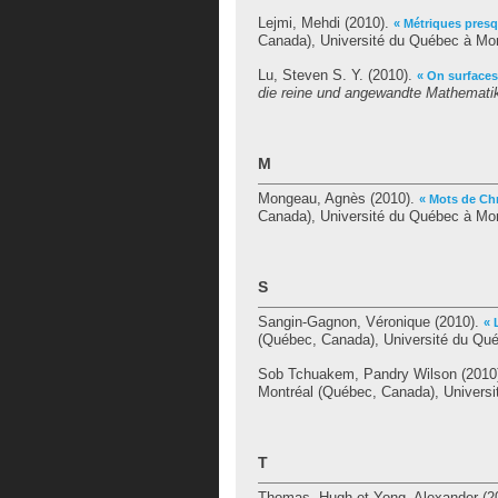
Lejmi, Mehdi
(2010).
« Métriques presq
Canada), Université du Québec à Mon
Lu, Steven S. Y.
(2010).
« On surfaces
die reine und angewandte Mathematik 
M
Mongeau, Agnès
(2010).
« Mots de Chr
Canada), Université du Québec à Mon
S
Sangin-Gagnon, Véronique
(2010).
« 
(Québec, Canada), Université du Qué
Sob Tchuakem, Pandry Wilson
(2010
Montréal (Québec, Canada), Universi
T
Thomas, Hugh
et
Yong, Alexander
(2