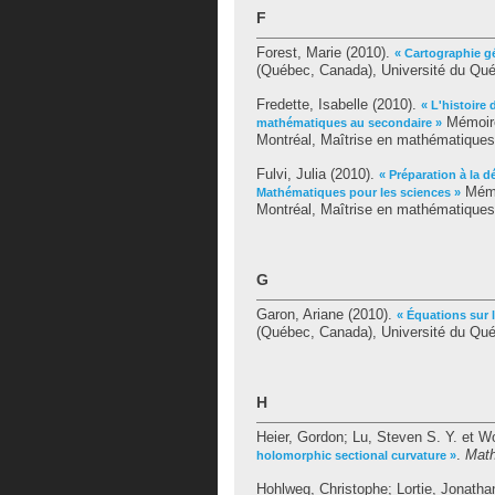
F
Forest, Marie
(2010).
« Cartographie g
(Québec, Canada), Université du Qué
Fredette, Isabelle
(2010).
« L'histoire
Mémoire
mathématiques au secondaire »
Montréal, Maîtrise en mathématiques
Fulvi, Julia
(2010).
« Préparation à la 
Mémo
Mathématiques pour les sciences »
Montréal, Maîtrise en mathématiques
G
Garon, Ariane
(2010).
« Équations sur 
(Québec, Canada), Université du Qué
H
Heier, Gordon
;
Lu, Steven S. Y.
et
Wo
.
Math
holomorphic sectional curvature »
Hohlweg, Christophe
;
Lortie, Jonatha