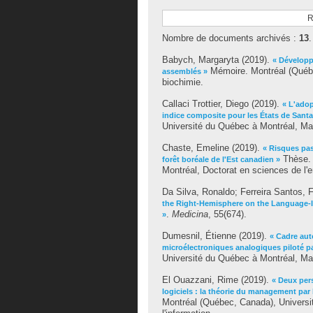
R
Nombre de documents archivés :
13
.
Babych, Margaryta
(2019).
« Développ
Mémoire. Montréal (Québe
assemblés »
biochimie.
Callaci Trottier, Diego
(2019).
« L'adop
indice composite pour les États de Santa
Université du Québec à Montréal, Maî
Chaste, Emeline
(2019).
« Risques pass
Thèse. 
forêt boréale de l'Est canadien »
Montréal, Doctorat en sciences de l'
Da Silva, Ronaldo
;
Ferreira Santos, F
the Right-Hemisphere on the Language-I
.
Medicina
, 55(674).
»
Dumesnil, Étienne
(2019).
« Cadre au
microélectroniques analogiques piloté p
Université du Québec à Montréal, Maî
El Ouazzani, Rime
(2019).
« Deux per
logiciels : la théorie du management par l
Montréal (Québec, Canada), Universi