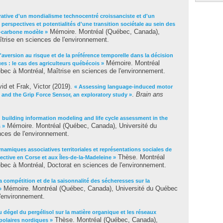
ative d'un mondialisme technocentré croissanciste et d'un
perspectives et potentialités d'une transition sociétale au sein des
Mémoire. Montréal (Québec, Canada),
t-carbone modèle »
trise en sciences de l'environnement.
l'aversion au risque et de la préférence temporelle dans la décision
Mémoire. Montréal
es : le cas des agriculteurs québécois »
bec à Montréal, Maîtrise en sciences de l'environnement.
vid
et
Frak, Victor
(2019).
« Assessing language-induced motor
.
Brain ans
s and the Grip Force Sensor, an exploratory study »
g building information modeling and life cycle assessment in the
Mémoire. Montréal (Québec, Canada), Université du
 »
nces de l'environnement.
namiques associatives territoriales et représentations sociales de
Thèse. Montréal
lective en Corse et aux Îles-de-la-Madeleine »
bec à Montréal, Doctorat en sciences de l'environnement.
la compétition et de la saisonnalité des sécheresses sur la
Mémoire. Montréal (Québec, Canada), Université du Québec
»
l'environnement.
u dégel du pergélisol sur la matière organique et les réseaux
Thèse. Montréal (Québec, Canada),
polaires nordiques »