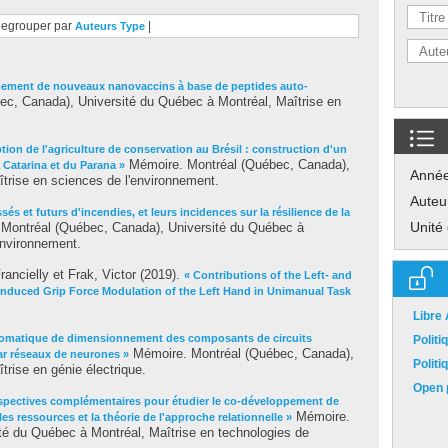
egrouper par
|
Auteurs
Type
ement de nouveaux nanovaccins à base de peptides auto-
c, Canada), Université du Québec à Montréal, Maîtrise en
tion de l'agriculture de conservation au Brésil : construction d'un
Mémoire. Montréal (Québec, Canada),
 Catarina et du Parana »
Anné
trise en sciences de l'environnement.
Auteu
és et futurs d'incendies, et leurs incidences sur la résilience de la
Unité
Montréal (Québec, Canada), Université du Québec à
environnement.
rancielly
et
Frak, Victor
(2019).
« Contributions of the Left- and
nduced Grip Force Modulation of the Left Hand in Unimanual Task
Libre
tomatique de dimensionnement des composants de circuits
Polit
Mémoire. Montréal (Québec, Canada),
ar réseaux de neurones »
Polit
trise en génie électrique.
Open p
spectives complémentaires pour étudier le co-développement de
Mémoire.
es ressources et la théorie de l'approche relationnelle »
té du Québec à Montréal, Maîtrise en technologies de