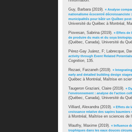
l'information.
Guy, Barbara
(2019).
« Analyse compar
nationalisme écocentré décroissanciste : 
municipalités pour bâtir un Québec pos
Université du Québec à Montréal, Maî
Piovesan, Sabrina
(2019).
« Effets de 
de produire du maïs et du soya biologiqu
(Québec, Canada), Université du Qué
Pérez-Gay Juárez, F
;
Labrecque, Da
activity through Event Related Potential
Cognition
, 135.
Rezaei, Farzaneh
(2019).
« Integratin
early and detailed building design stages
Québec à Montréal, Maîtrise en scie
Taugeron Graziani, Claire
(2019).
« Dy
l'environnement : analyse de l'action col
(Québec, Canada), Université du Qué
Villiard, Alexandra
(2019).
« Effets de 
croissance relative des sapins baumiers 
à Montréal, Maîtrise en sciences de 
Wauthy, Maxime
(2019).
« Influence d
trophiques dans les eaux douces circum