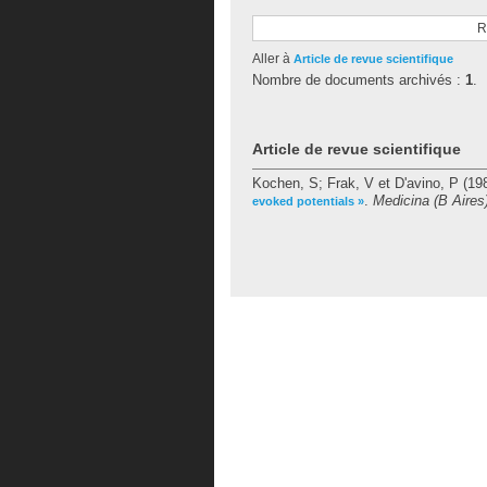
R
Aller à
Article de revue scientifique
Nombre de documents archivés :
1
.
Article de revue scientifique
Kochen, S
;
Frak, V
et
D'avino, P
(19
.
Medicina (B Aires
evoked potentials »