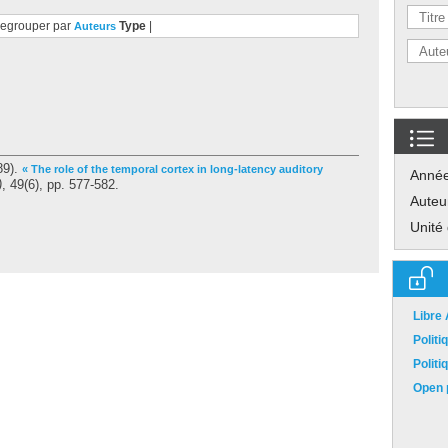
egrouper par
Type
|
Auteurs
89).
« The role of the temporal cortex in long-latency auditory
Anné
)
, 49(6), pp. 577-582.
Auteu
Unité
Libre
Polit
Polit
Open p