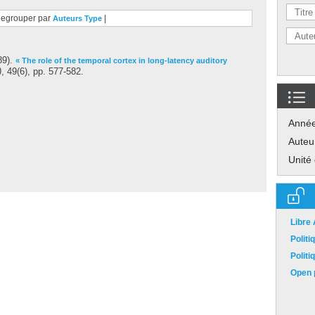
egrouper par
|
Auteurs
Type
89).
« The role of the temporal cortex in long-latency auditory
)
, 49(6), pp. 577-582.
Anné
Auteu
Unité
Libre
Polit
Polit
Open p