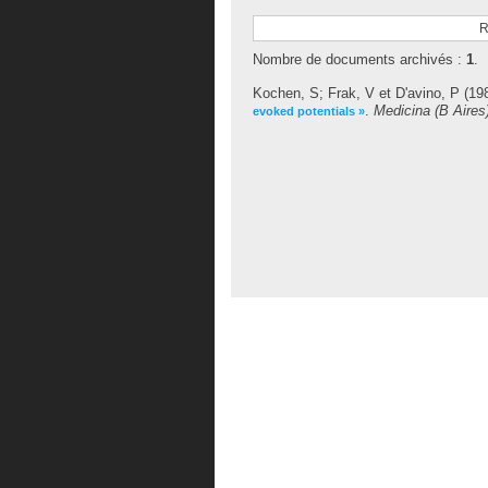
R
Nombre de documents archivés :
1
.
Kochen, S
;
Frak, V
et
D'avino, P
(19
.
Medicina (B Aires
evoked potentials »