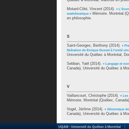
Motard-Côté, Vincent
(2014).
« L'écon
Mémoire. Montréal (Qu
mathématique »
en philosophie.
S
Saint-Georges, Berthony
(2014).
« Pra
libération de Enrique Dussel à l'unité uto
Université du Québec à Montréal, Doc
Sebban, Yaël
(2014).
« Langage et nor
Canada), Université du Québec à Mont
V
Vaillancourt, Christophe
(2014).
« Les
Mémoire. Montréal (Québec, Canada),
Vogel, Jérôme
(2014).
« Sémiotique de 
Canada), Université du Québec à Mon
UQAM - Université du Québec à Montréal