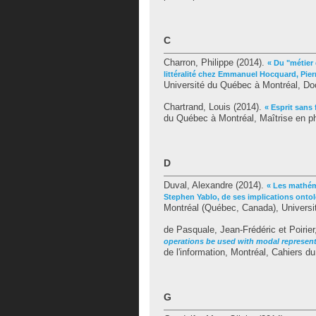
C
Charron, Philippe
(2014).
« Du "métier 
littéralité chez Emmanuel Hocquard, Pier
Université du Québec à Montréal, Doc
Chartrand, Louis
(2014).
« Esprit sans 
du Québec à Montréal, Maîtrise en ph
D
Duval, Alexandre
(2014).
« Les mathéma
Stephen Yablo, de ses implications onto
Montréal (Québec, Canada), Universit
de Pasquale, Jean-Frédéric
et
Poirier
operations be used with modal represen
de l'information, Montréal, Cahiers du
G