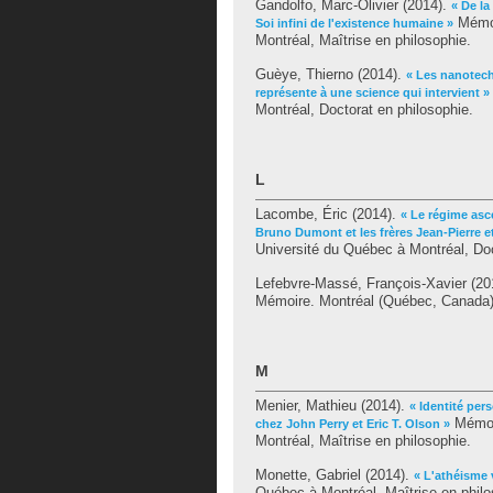
Gandolfo, Marc-Olivier
(2014).
« De la
Mémoi
Soi infini de l'existence humaine »
Montréal, Maîtrise en philosophie.
Guèye, Thierno
(2014).
« Les nanotech
représente à une science qui intervient »
Montréal, Doctorat en philosophie.
L
Lacombe, Éric
(2014).
« Le régime asc
Bruno Dumont et les frères Jean-Pierre 
Université du Québec à Montréal, Doc
Lefebvre-Massé, François-Xavier
(20
Mémoire. Montréal (Québec, Canada),
M
Menier, Mathieu
(2014).
« Identité per
Mémoir
chez John Perry et Eric T. Olson »
Montréal, Maîtrise en philosophie.
Monette, Gabriel
(2014).
« L'athéisme 
Québec à Montréal, Maîtrise en philo