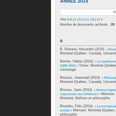
ANNÉE 2014
R
Aller à
|
|
|
|
|
|
|
B
C
D
G
L
M
S
V
Nombre de documents archivés :
20
.
B
B. Romano, Alexandre
(2014).
« Énact
Montréal (Québec, Canada), Universit
Bernier, Valérie
(2014).
« La représenta
Thèse. Montréal (Québec
(1886-1915) »
sémiologie.
Bricteux, Gwennaël
(2014).
« Philosop
Montréal (Québec, Canada), Universi
Brisson, Janie
(2014).
« Normes logiqu
Mémoire. 
suppression des inférences »
Montréal, Maîtrise en philosophie.
Brunetta, Félix
(2014).
« La conceptual
Mémoire. Montréal (Québec, 
sociale »
philosophie.