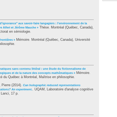
d'ignorance" aux savoir-faire langagiers : l'environnement de la
Thèse. Montréal (Québec, Canada),
re Alferi et Jérôme Mauche »
torat en sémiologie.
Mémoire. Montréal (Québec, Canada), Université
frontières »
ilosophie.
tiques sans contenu littéral : une étude du fictionnalisme de
Mémoire.
logiques et de la nature des concepts mathématiques »
é du Québec à Montréal, Maîtrise en philosophie.
, Pierre
(2014).
Can holographic reduced representations
.
UQAM, Laboratoire d'analyse cognitive
tations? An experiment.
 Lanci, 17 p.