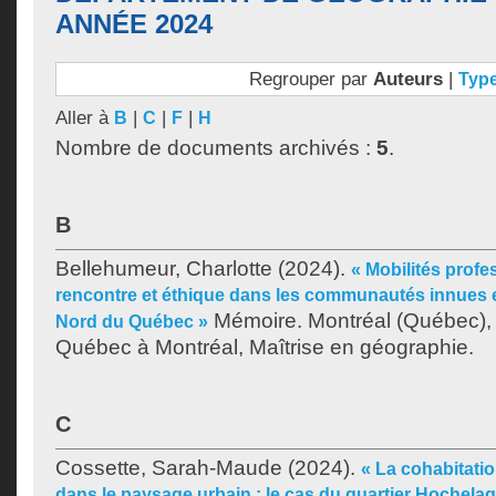
ANNÉE 2024
Regrouper par
Auteurs
|
Typ
Aller à
|
|
|
B
C
F
H
Nombre de documents archivés :
5
.
B
Bellehumeur, Charlotte
(2024).
« Mobilités profe
rencontre et éthique dans les communautés innues e
Mémoire. Montréal (Québec), 
Nord du Québec »
Québec à Montréal, Maîtrise en géographie.
C
Cossette, Sarah-Maude
(2024).
« La cohabitati
dans le paysage urbain : le cas du quartier Hochelag