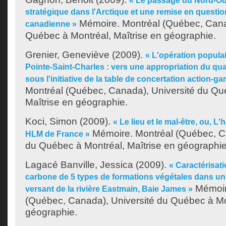
« Le passage du Nord-Oue
stratégique dans l'Arctique et une remise en questio
Mémoire. Montréal (Québec, Canad
canadienne »
Québec à Montréal, Maîtrise en géographie.
Grenier, Geneviève
(2009).
« L'opération popul
Pointe-Saint-Charles : vers une appropriation du quar
sous l'initiative de la table de concertation action-ga
Montréal (Québec, Canada), Université du Qu
Maîtrise en géographie.
Koci, Simon
(2009).
« Le lieu et le mal-être, ou, L'
Mémoire. Montréal (Québec, Ca
HLM de France »
du Québec à Montréal, Maîtrise en géographie
Lagacé Banville, Jessica
(2009).
« Caractérisat
carbone de 5 types de formations végétales dans un
Mémoir
versant de la rivière Eastmain, Baie James »
(Québec, Canada), Université du Québec à Mon
géographie.