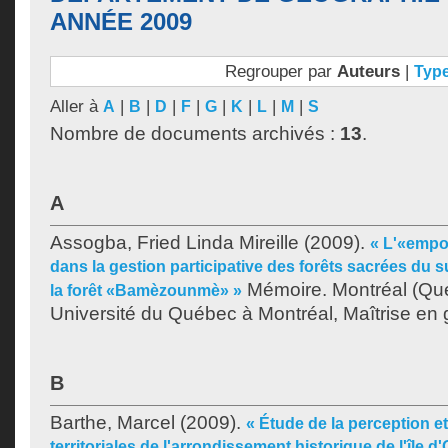
ANNÉE 2009
Regrouper par
Auteurs
|
Typ
Aller à
|
|
|
|
|
|
|
|
A
B
D
F
G
K
L
M
S
Nombre de documents archivés :
13
.
A
Assogba, Fried Linda Mireille
(2009).
« L'«emp
dans la gestion participative des forêts sacrées du s
Mémoire. Montréal (Qu
la forêt «Bamèzounmè» »
Université du Québec à Montréal, Maîtrise en
B
Barthe, Marcel
(2009).
« Étude de la perception et
territoriales de l'arrondissement historique de l'île d