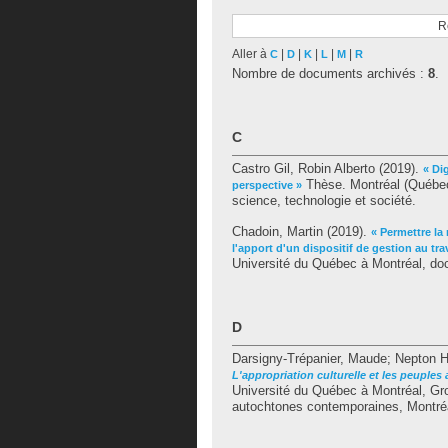
R
Aller à
|
|
|
|
|
C
D
K
L
M
R
Nombre de documents archivés :
8
.
C
Castro Gil, Robin Alberto
(2019).
« Di
Thèse. Montréal (Québec
perspective »
science, technologie et société.
Chadoin, Martin
(2019).
« Permettre la
l'apport d'un dispositif de gestion au tra
Université du Québec à Montréal, doct
D
Darsigny-Trépanier, Maude
;
Nepton H
L'appropriation culturelle et les peuples
Université du Québec à Montréal, Grou
autochtones contemporaines, Montréa