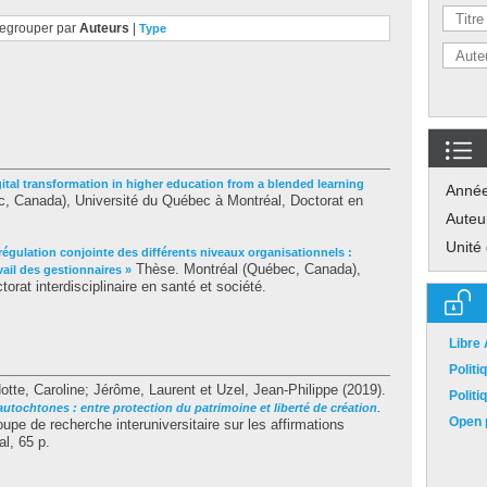
egrouper par
Auteurs
|
Type
gital transformation in higher education from a blended learning
Anné
, Canada), Université du Québec à Montréal, Doctorat en
Auteu
Unité
 régulation conjointe des différents niveaux organisationnels :
Thèse. Montréal (Québec, Canada),
vail des gestionnaires »
orat interdisciplinaire en santé et société.
Libre
Polit
otte, Caroline
;
Jérôme, Laurent
et
Uzel, Jean-Philippe
(2019).
Polit
.
 autochtones : entre protection du patrimoine et liberté de création
Open p
pe de recherche interuniversitaire sur les affirmations
l, 65 p.