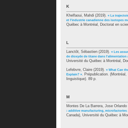
K
Khelfaoui, Mahdi
(2019).
« La trajecto
et l'industrie canadienne des isotopes m
Québec à Montréal, Doctorat en scien
L
Lanctôt, Sébastien
(2019).
« Les assu
de dioxyde de titane dans l'alimentation
Université du Québec à Montréal, Doc
Lefebvre, Claire
(2019).
« What Can th
. Prépublication. (Montréa
Explain? »
linguistique). 89 p.
M
Montes De La Barrera, Jose Orlando
: additive manufacturing, microfactories
Canada), Université du Québec à Mont