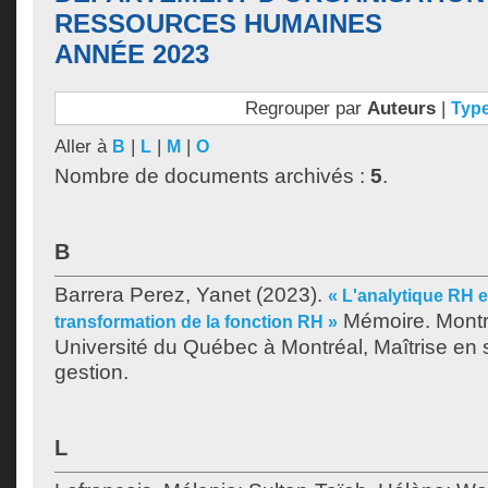
RESSOURCES HUMAINES
ANNÉE 2023
Regrouper par
Auteurs
|
Typ
Aller à
|
|
|
B
L
M
O
Nombre de documents archivés :
5
.
B
Barrera Perez, Yanet
(2023).
« L'analytique RH et
Mémoire. Montr
transformation de la fonction RH »
Université du Québec à Montréal, Maîtrise en 
gestion.
L