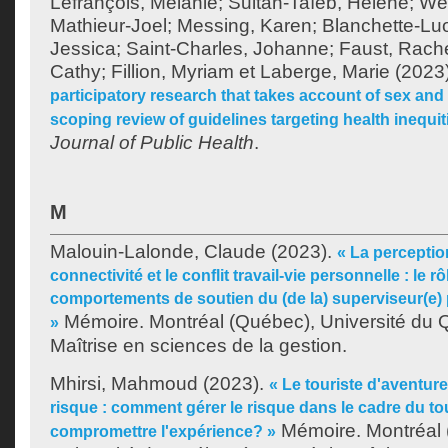
Lefrançois, Mélanie
;
Sultan-Taïeb, Hélène
;
We
Mathieur-Joel
;
Messing, Karen
;
Blanchette-Lu
Jessica
;
Saint-Charles, Johanne
;
Faust, Rach
Cathy
;
Fillion, Myriam
et
Laberge, Marie
(2023
participatory research that takes account of sex and
scoping review of guidelines targeting health inequit
Journal of Public Health
.
M
Malouin-Lalonde, Claude
(2023).
« La perceptio
connectivité et le conflit travail-vie personnelle : le 
comportements de soutien du (de la) superviseur(e) 
Mémoire. Montréal (Québec), Université du 
»
Maîtrise en sciences de la gestion.
Mhirsi, Mahmoud
(2023).
« Le touriste d'aventure
risque : comment gérer le risque dans le cadre du t
Mémoire. Montréal
compromettre l'expérience? »