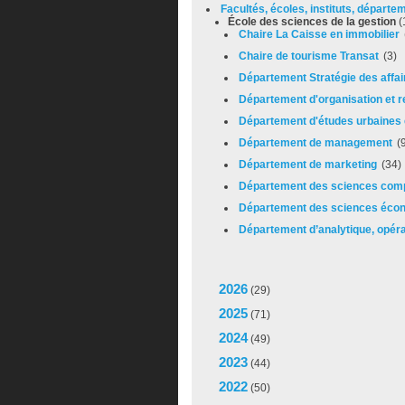
Facultés, écoles, instituts, départ
École des sciences de la gestion
(
Chaire La Caisse en immobilier
Chaire de tourisme Transat
(3)
Département Stratégie des affai
Département d'organisation et
Département d'études urbaines e
Département de management
(
Département de marketing
(34)
Département des sciences com
Département des sciences éco
Département d’analytique, opérat
2026
(29)
2025
(71)
2024
(49)
2023
(44)
2022
(50)