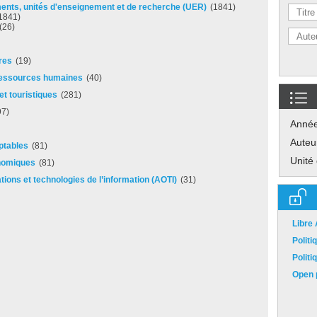
ements, unités d'enseignement et de recherche (UER)
(1841)
1841)
(26)
res
(19)
 ressources humaines
(40)
t touristiques
(281)
97)
Anné
Auteu
ptables
(81)
Unité
nomiques
(81)
ions et technologies de l’information (AOTI)
(31)
Libre
Polit
Polit
Open p