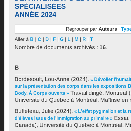
SPÉCIALISÉES
ANNÉE 2024
Regrouper par
Auteurs
|
Typ
Aller à
|
|
|
|
|
|
|
|
B
C
D
F
G
L
M
R
T
Nombre de documents archivés :
16
.
B
Bordesoult, Lou-Anne
(2024).
« Dévoiler l’humai
sur la présentation des corps dans les exposition
Travail dirigé. Montréal
Body. À Corps ouverts »
Université du Québec à Montréal, Maîtrise en
Buffeteau, Julie
(2024).
« L'effet pygmalion et la 
Essai.
d'élèves issus de l'immigration au primaire »
Canada), Université du Québec à Montréal, Ma