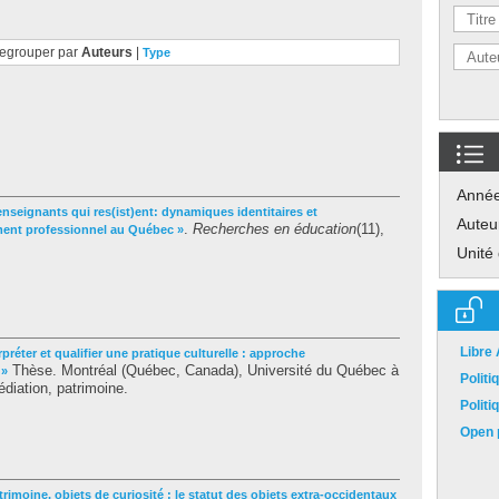
egrouper par
Auteurs
|
Type
Anné
enseignants qui res(ist)ent: dynamiques identitaires et
Auteu
.
Recherches en éducation
(11),
ment professionnel au Québec »
Unité
Libre
erpréter et qualifier une pratique culturelle : approche
Thèse. Montréal (Québec, Canada), Université du Québec à
 »
Polit
diation, patrimoine.
Polit
Open p
trimoine, objets de curiosité : le statut des objets extra-occidentaux