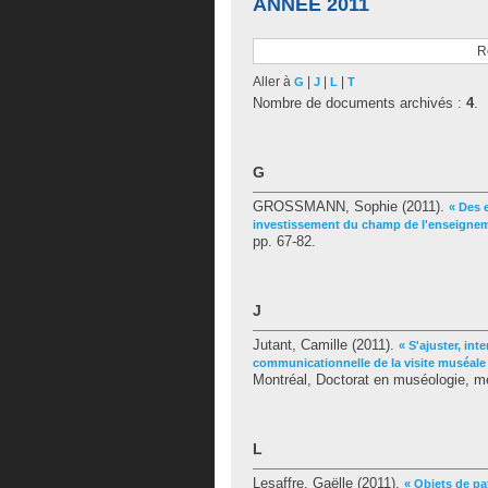
ANNÉE 2011
R
Aller à
|
|
|
G
J
L
T
Nombre de documents archivés :
4
.
G
GROSSMANN, Sophie
(2011).
« Des 
investissement du champ de l'enseigne
pp. 67-82.
J
Jutant, Camille
(2011).
« S'ajuster, int
communicationnelle de la visite muséale
Montréal, Doctorat en muséologie, mé
L
Lesaffre, Gaëlle
(2011).
« Objets de pa