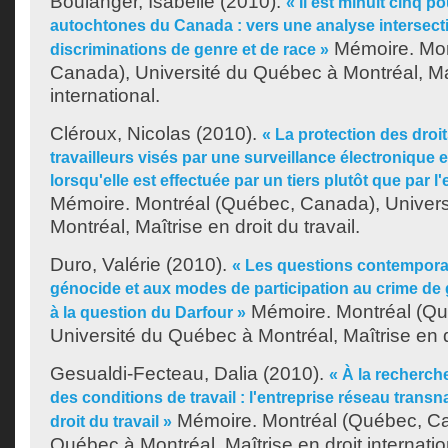
Boulanger, Isabelle
(2010).
« Il est minuit cinq 
autochtones du Canada : vers une analyse intersect
Mémoire. Mon
discriminations de genre et de race »
Canada), Université du Québec à Montréal, Maî
international.
Cléroux, Nicolas
(2010).
« La protection des dro
travailleurs visés par une surveillance électronique 
lorsqu'elle est effectuée par un tiers plutôt que par 
Mémoire. Montréal (Québec, Canada), Univer
Montréal, Maîtrise en droit du travail.
Duro, Valérie
(2010).
« Les questions contempora
génocide et aux modes de participation au crime de 
Mémoire. Montréal (Qu
à la question du Darfour »
Université du Québec à Montréal, Maîtrise en dr
Gesualdi-Fecteau, Dalia
(2010).
« À la recherche
des conditions de travail : l'entreprise réseau trans
Mémoire. Montréal (Québec, Ca
droit du travail »
Québec à Montréal, Maîtrise en droit internatio