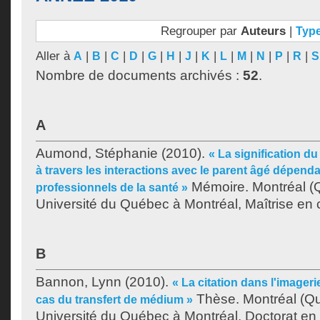
Regrouper par
Auteurs
|
Typ
Aller à
|
|
|
|
|
|
|
|
|
|
|
|
|
A
B
C
D
G
H
J
K
L
M
N
P
R
S
Nombre de documents archivés :
52
.
A
Aumond, Stéphanie
(2010).
« La signification d
à travers les interactions avec le parent âgé dépendan
Mémoire. Montréal (
professionnels de la santé »
Université du Québec à Montréal, Maîtrise en
B
Bannon, Lynn
(2010).
« La citation dans l'imager
Thèse. Montréal (Q
cas du transfert de médium »
Université du Québec à Montréal, Doctorat en