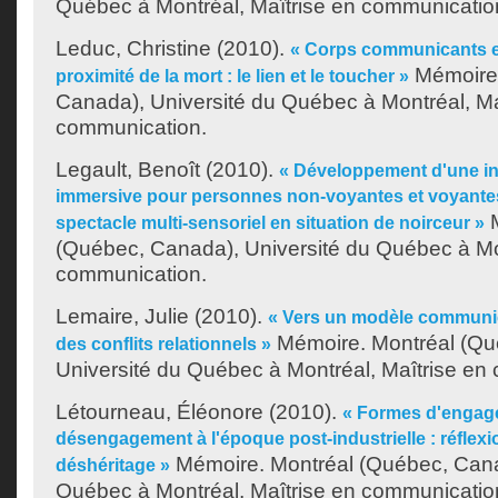
Québec à Montréal, Maîtrise en communicatio
Leduc, Christine
(2010).
« Corps communicants e
Mémoire.
proximité de la mort : le lien et le toucher »
Canada), Université du Québec à Montréal, Ma
communication.
Legault, Benoît
(2010).
« Développement d'une inst
immersive pour personnes non-voyantes et voyantes
M
spectacle multi-sensoriel en situation de noirceur »
(Québec, Canada), Université du Québec à Mon
communication.
Lemaire, Julie
(2010).
« Vers un modèle communic
Mémoire. Montréal (Qu
des conflits relationnels »
Université du Québec à Montréal, Maîtrise en
Létourneau, Éléonore
(2010).
« Formes d'engag
désengagement à l'époque post-industrielle : réflexi
Mémoire. Montréal (Québec, Cana
déshéritage »
Québec à Montréal, Maîtrise en communicatio