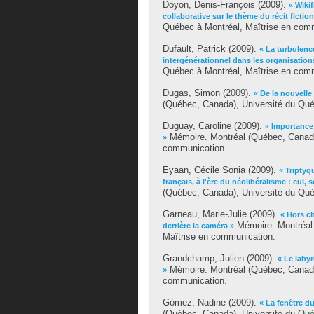
Doyon, Denis-François
(2009).
« Wiki
collaborative sur le thème du récit fictio
Québec à Montréal, Maîtrise en com
Dufault, Patrick
(2009).
« La turbulenc
intergénérationnel dans les organisation
Québec à Montréal, Maîtrise en com
Dugas, Simon
(2009).
« De la nouvelle
(Québec, Canada), Université du Qué
Duguay, Caroline
(2009).
« Importance 
Mémoire. Montréal (Québec, Canada)
»
communication.
Eyaan, Cécile Sonia
(2009).
« Triptyq
français, à l'ère du néolibéralisme : cul, s
(Québec, Canada), Université du Qué
Garneau, Marie-Julie
(2009).
« Hors c
Mémoire. Montréal 
derrière la caméra »
Maîtrise en communication.
Grandchamp, Julien
(2009).
« Le laby
Mémoire. Montréal (Québec, Canada)
»
communication.
Gómez, Nadine
(2009).
« La fenêtre d
(Québec, Canada), Université du Qué