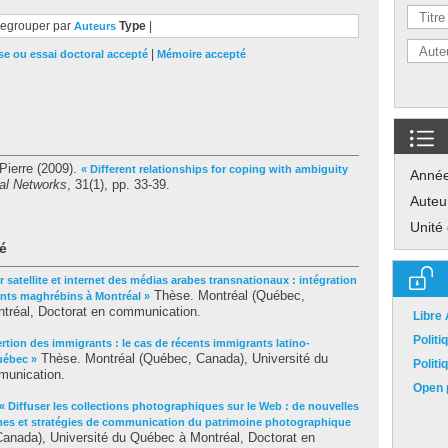
egrouper par
Type
|
Auteurs
|
e ou essai doctoral accepté
Mémoire accepté
Pierre
(2009).
« Different relationships for coping with ambiguity
Anné
al Networks
, 31(1), pp. 33-39.
Auteu
Unité
é
 satellite et internet des médias arabes transnationaux : intégration
Thèse. Montréal (Québec,
ants maghrébins à Montréal »
tréal, Doctorat en communication.
Libre
Polit
ertion des immigrants : le cas de récents immigrants latino-
Thèse. Montréal (Québec, Canada), Université du
uébec »
Polit
munication.
Open p
« Diffuser les collections photographiques sur le Web : de nouvelles
rmes et stratégies de communication du patrimoine photographique
anada), Université du Québec à Montréal, Doctorat en