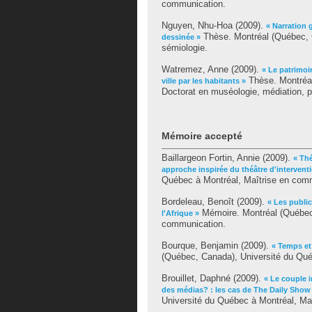
communication.
Nguyen, Nhu-Hoa
(2009).
« Narration 
Thèse. Montréal (Québec, C
dessinée »
sémiologie.
Watremez, Anne
(2009).
« Le patrimoi
Thèse. Montréal
ville par les habitants »
Doctorat en muséologie, médiation, p
Mémoire accepté
Baillargeon Fortin, Annie
(2009).
« Thé
approche inspirée du théâtre d'intervent
Québec à Montréal, Maîtrise en com
Bordeleau, Benoît
(2009).
« Les publi
Mémoire. Montréal (Québec,
l'Afrique »
communication.
Bourque, Benjamin
(2009).
« Temps et
(Québec, Canada), Université du Qué
Brouillet, Daphné
(2009).
« Le couple 
des médias? : les cas de The Daily Show 
Université du Québec à Montréal, Ma