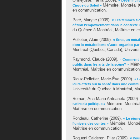
Orméjuste, Tania
(2009).
« Devenir cir
Mémoire. Montréal (
Cirque du Soleil »
en communication.
Paré, Maryse
(2009).
« Les femmes s'e
définir l'empowerment dans le contexte
du Québec à Montréal, Maîtrise en 
Pelletier, Alain
(2009).
« Strat, un mét
dont le métabolisme s'auto-organise par 
Montréal (Québec, Canada), Universi
Raymond, Claude
(2009).
« Comment le
Mémoi
public dans les arts de la scène? »
Montréal, Maîtrise en communication
Rioux-Pelletier, Marie-Ève
(2009).
« L
leurs effets sur la santé dans une comm
Université du Québec à Montréal, Ma
Roman, Ana-Maria Antoaneta
(2009)
Mémoire. Montréal
satire du politique »
Maîtrise en communication.
Rondeau, Catherine
(2009).
« Le règn
Mémoire. Montréa
l'univers des contes »
Maîtrise en communication.
Roqueni Calderon, Pilar
(2009).
« Pour