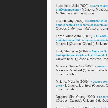
Lesongeur, Julie
(2009).
« De fil en ai
Mémoire. Montréal 
et développement »
Maîtrise en communication.
Litalien, Guy
(2009).
« Modélisation e
dans le secteur de la santé et sécurité au 
Québec à Montréal, Maîtrise en com
Lopes, Anne-Astou
(2009).
« Les diffé
périodes de conflit : critiques croisées 
Montréal (Québec, Canada), Universi
Lord, Stéphanie
(2009).
« Étude de l'i
l'interprétation sociale et la création de 
Université du Québec à Montréal, Ma
Meunier, Geneviève
(2009).
« Formati
Mémoire. Montréal (Québec, Canada),
communication.
Millette, Mélanie
(2009).
« Usages cont
Mémoire. Montréal (Québec, Ca
style »
communication.
Nguyen, Minh Quang
(2009).
« Le tot
(Québec, Canada), Université du Qué