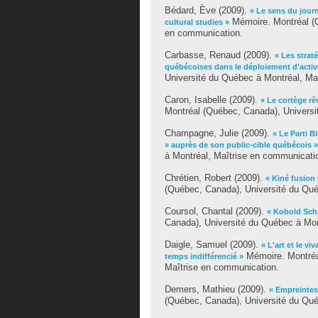
Bédard, Ève
(2009).
« Le sens du jour
Mémoire. Montréal (Q
cultural studies »
en communication.
Carbasse, Renaud
(2009).
« Les strat
québécoises dans le déploiement d'activi
Université du Québec à Montréal, Ma
Caron, Isabelle
(2009).
« Le cortège rê
Montréal (Québec, Canada), Universi
Champagne, Julie
(2009).
« Le Parti B
» auprès de son public-cible québécois »
à Montréal, Maîtrise en communicati
Chrétien, Robert
(2009).
« Kiné fusion 
(Québec, Canada), Université du Qué
Coursol, Chantal
(2009).
« Kobold Schac
Canada), Université du Québec à Mon
Daigle, Samuel
(2009).
« L'art et le v
Mémoire. Montréa
temps indifférencié »
Maîtrise en communication.
Demers, Mathieu
(2009).
« Empreintes
(Québec, Canada), Université du Qué