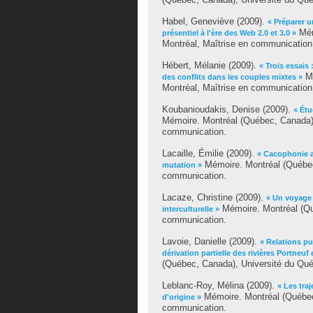
Habel, Geneviève
(2009).
« Préparer u
Mém
présentiel à l'ère des Web 2.0 et 3.0 »
Montréal, Maîtrise en communication
Hébert, Mélanie
(2009).
« Trois essais
Mé
des conflits dans les couples mixtes »
Montréal, Maîtrise en communication
Koubanioudakis, Denise
(2009).
« Étu
Mémoire. Montréal (Québec, Canada),
communication.
Lacaille, Émilie
(2009).
« Cacophonie a
Mémoire. Montréal (Québec
mutation »
communication.
Lacaze, Christine
(2009).
« Un voyage 
Mémoire. Montréal (Qu
interculturelle »
communication.
Lavoie, Danielle
(2009).
« Relations pu
dérivation partielle des rivières Portne
(Québec, Canada), Université du Qué
Leblanc-Roy, Mélina
(2009).
« Les tra
Mémoire. Montréal (Québec,
d'origine »
communication.