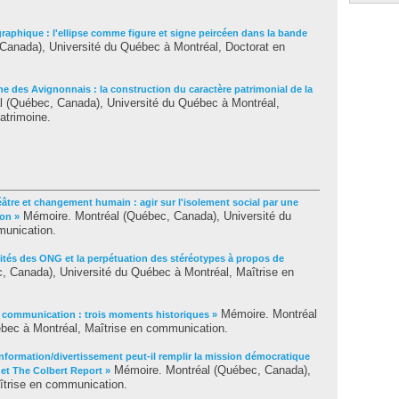
graphique : l'ellipse comme figure et signe peircéen dans la bande
anada), Université du Québec à Montréal, Doctorat en
ne des Avignonnais : la construction du caractère patrimonial de la
 (Québec, Canada), Université du Québec à Montréal,
atrimoine.
âtre et changement humain : agir sur l'isolement social par une
Mémoire. Montréal (Québec, Canada), Université du
ion »
munication.
cités des ONG et la perpétuation des stéréotypes à propos de
 Canada), Université du Québec à Montréal, Maîtrise en
Mémoire. Montréal
 communication : trois moments historiques »
bec à Montréal, Maîtrise en communication.
information/divertissement peut-il remplir la mission démocratique
Mémoire. Montréal (Québec, Canada),
et The Colbert Report »
îtrise en communication.