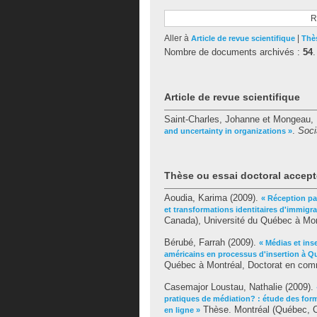
R
Aller à
|
Article de revue scientifique
Thès
Nombre de documents archivés :
54
.
Article de revue scientifique
Saint-Charles, Johanne
et
Mongeau, 
.
Soci
and uncertainty in organizations »
Thèse ou essai doctoral accept
Aoudia, Karima
(2009).
« Réception par
et transformations identitaires d'immigr
Canada), Université du Québec à Mon
Bérubé, Farrah
(2009).
« Médias et ins
américains en processus d'insertion à Q
Québec à Montréal, Doctorat en com
Casemajor Loustau, Nathalie
(2009).
pratiques de médiation? : étude des fo
Thèse. Montréal (Québec, C
en ligne »