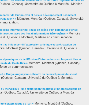
cassien : les voies de transmission de la culture organisationnelle au
Québec, Canada), Université du Québec à Montréal, Maîtrise
mparent de leur pouvoir et de leur développement : comment
Mémoire. Montréal (Québec, Canada), Université
 uruguayen? »
communication.
abolisme informationnel : mise en scène d'un personnage virtuel
Mémoire.
interaction avec des flux d'informations hétérogènes »
té du Québec à Montréal, Maîtrise en communication.
 trac influence-t-il l'expression artistique et la rétroaction du
re. Montréal (Québec, Canada), Université du Québec à
.
es dynamiques de la diffusion d'informations sur les pesticides et
Mémoire. Montréal (Québec, Canada),
unauté du Costa Rica »
îtrise en communication.
.
« La Murga uruguayenne, théâtre du carnaval, miroir du social,
 (Québec, Canada), Université du Québec à Montréal,
e du merveilleux : une exploration théorique et photographique de
l (Québec, Canada), Université du Québec à Montréal,
Mémoire. Montréal (Québec,
 une pragmatique de l'art »