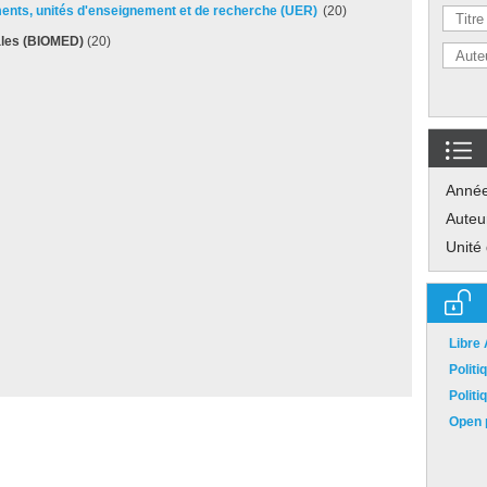
ements, unités d'enseignement et de recherche (UER)
(20)
ales (BIOMED)
(20)
Anné
Auteu
Unité
Libre
Polit
Polit
Open p