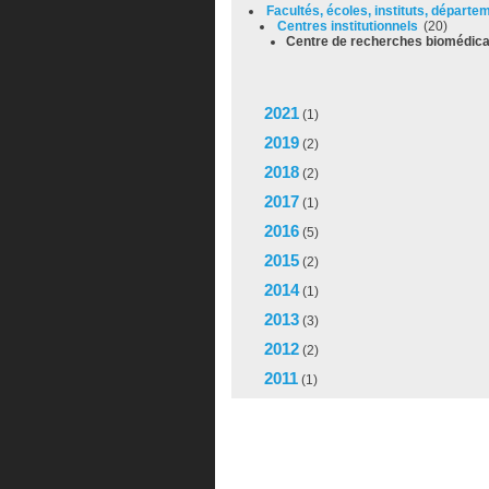
Facultés, écoles, instituts, départ
Centres institutionnels
(20)
Centre de recherches biomédic
2021
(1)
2019
(2)
2018
(2)
2017
(1)
2016
(5)
2015
(2)
2014
(1)
2013
(3)
2012
(2)
2011
(1)