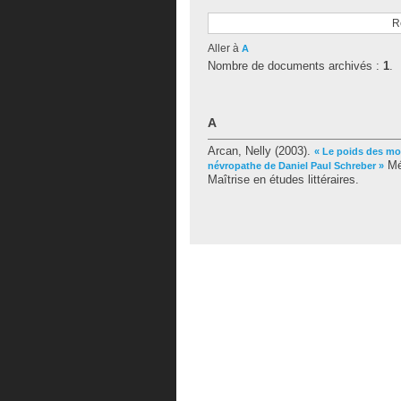
R
Aller à
A
Nombre de documents archivés :
1
.
A
Arcan, Nelly
(2003).
« Le poids des mo
Mém
névropathe de Daniel Paul Schreber »
Maîtrise en études littéraires.