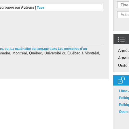
egrouper par
Auteurs
|
Type
ts, ou, La matérialité du langage dans Les mémoires d'un
Anné
oire. Montréal, Québec, Université du Québec à Montréal,
Auteu
Unité
Libre
Polit
Polit
Open p