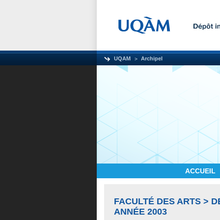
UQAM
Archipel
ACCUEIL
FACULTÉ DES ARTS > 
ANNÉE 2003