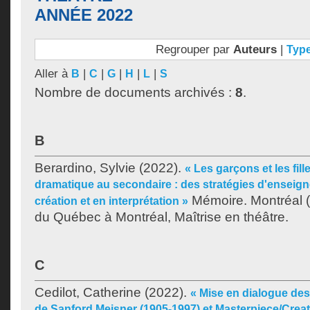
ANNÉE 2022
Regrouper par
Auteurs
|
Typ
Aller à
|
|
|
|
|
B
C
G
H
L
S
Nombre de documents archivés :
8
.
B
Berardino, Sylvie
(2022).
« Les garçons et les fill
dramatique au secondaire : des stratégies d'enseign
Mémoire. Montréal (
création et en interprétation »
du Québec à Montréal, Maîtrise en théâtre.
C
Cedilot, Catherine
(2022).
« Mise en dialogue des
de Sanford Meisner (1905-1997) et Masterpiece/Crea