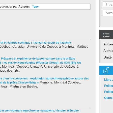
egrouper par
Auteurs
|
Type
tif et écriture scénique : l'acteur au coeur de l'activité
Anné
uébec, Canada), Université du Québec à Montréal, Maîtrise
Auteu
Unité
« Présence et expérience de la pop culture dans le théâtre
 : les cas de House/Lights (Wooster Group), de SOS (Big Art
 Montréal (Québec, Canada), Université du Québec à
ques des arts.
he d'un rire conscient : exploration autoethnographique autour des
Libre
Mémoire. Montréal (Québec,
vi de la pièce Chasse-Neige »
Polit
réal, Maîtrise en théâtre.
Polit
Open p
 Les pensionnats autochtones canadiens, histoire, mémoire :