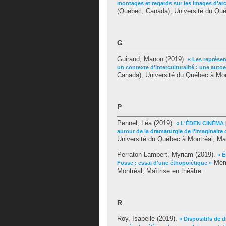
montages et regards sur les images d'arc
(Québec, Canada), Université du Québ
G
Guiraud, Manon
(2019).
« Les représe
un contexte d'interculturalité : une aut
Canada), Université du Québec à Mont
P
Pennel, Léa
(2019).
« L'ÉDEN CINÉMA [d
autour de la dramaturgie de l'imaginaire 
Université du Québec à Montréal, Maî
Perraton-Lambert, Myriam
(2019).
« É
Mémo
Fosse : essai d'une éthopoïétique »
Montréal, Maîtrise en théâtre.
R
Roy, Isabelle
(2019).
« Dispositifs de 