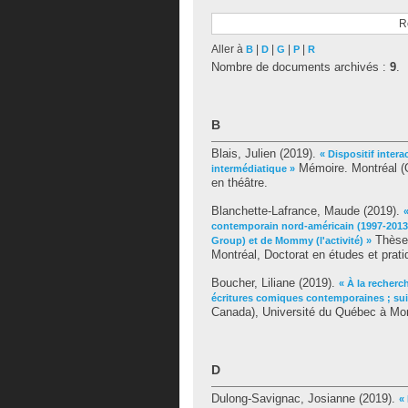
R
Aller à
|
|
|
|
B
D
G
P
R
Nombre de documents archivés :
9
.
B
Blais, Julien
(2019).
« Dispositif interac
Mémoire. Montréal (Q
intermédiatique »
en théâtre.
Blanchette-Lafrance, Maude
(2019).
contemporain nord-américain (1997-2013)
Thèse.
Group) et de Mommy (l'activité) »
Montréal, Doctorat en études et prati
Boucher, Liliane
(2019).
« À la recherc
écritures comiques contemporaines ; sui
Canada), Université du Québec à Mont
D
Dulong-Savignac, Josianne
(2019).
«