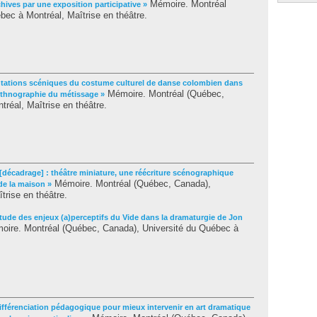
Mémoire. Montréal
hives par une exposition participative »
ec à Montréal, Maîtrise en théâtre.
ntations scéniques du costume culturel de danse colombien dans
Mémoire. Montréal (Québec,
oethnographie du métissage »
réal, Maîtrise en théâtre.
écadrage] : théâtre miniature, une réécriture scénographique
Mémoire. Montréal (Québec, Canada),
de la maison »
trise en théâtre.
tude des enjeux (a)perceptifs du Vide dans la dramaturgie de Jon
ire. Montréal (Québec, Canada), Université du Québec à
différenciation pédagogique pour mieux intervenir en art dramatique