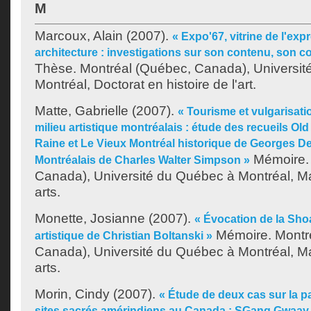
M
Marcoux, Alain
(2007).
« Expo'67, vitrine de l'ex
architecture : investigations sur son contenu, son c
Thèse. Montréal (Québec, Canada), Universit
Montréal, Doctorat en histoire de l'art.
Matte, Gabrielle
(2007).
« Tourisme et vulgarisati
milieu artistique montréalais : étude des recueils Ol
Raine et Le Vieux Montréal historique de Georges De
Mémoire. 
Montréalais de Charles Walter Simpson »
Canada), Université du Québec à Montréal, Ma
arts.
Monette, Josianne
(2007).
« Évocation de la Sho
Mémoire. Montr
artistique de Christian Boltanski »
Canada), Université du Québec à Montréal, Ma
arts.
Morin, Cindy
(2007).
« Étude de deux cas sur la p
sites sacrés amérindiens au Canada : SGang Gwaay