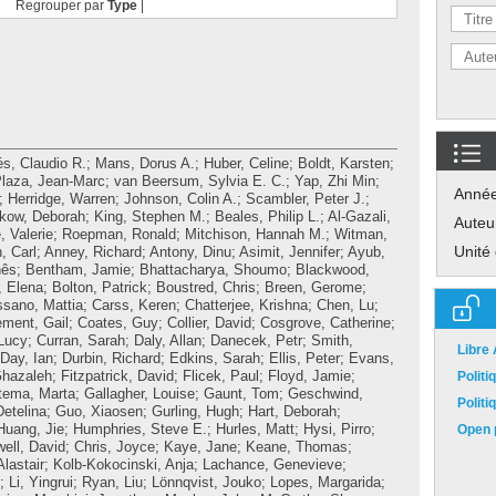
Regrouper par
Type
|
és, Claudio R.
;
Mans, Dorus A.
;
Huber, Celine
;
Boldt, Karsten
;
laza, Jean-Marc
;
van Beersum, Sylvia E. C.
;
Yap, Zhi Min
;
Anné
;
Herridge, Warren
;
Johnson, Colin A.
;
Scambler, Peter J.
;
kow, Deborah
;
King, Stephen M.
;
Beales, Philip L.
;
Al-Gazali,
Auteu
, Valerie
;
Roepman, Ronald
;
Mitchison, Hannah M.
;
Witman,
Unité
, Carl
;
Anney, Richard
;
Antony, Dinu
;
Asimit, Jennifer
;
Ayub,
nês
;
Bentham, Jamie
;
Bhattacharya, Shoumo
;
Blackwood,
 Elena
;
Bolton, Patrick
;
Boustred, Chris
;
Breen, Gerome
;
ssano, Mattia
;
Carss, Keren
;
Chatterjee, Krishna
;
Chen, Lu
;
ement, Gail
;
Coates, Guy
;
Collier, David
;
Cosgrove, Catherine
;
Lucy
;
Curran, Sarah
;
Daly, Allan
;
Danecek, Petr
;
Smith,
Libre
Day, Ian
;
Durbin, Richard
;
Edkins, Sarah
;
Ellis, Peter
;
Evans,
Ghazaleh
;
Fitzpatrick, David
;
Flicek, Paul
;
Floyd, Jamie
;
Polit
tema, Marta
;
Gallagher, Louise
;
Gaunt, Tom
;
Geschwind,
Polit
etelina
;
Guo, Xiaosen
;
Gurling, Hugh
;
Hart, Deborah
;
Huang, Jie
;
Humphries, Steve E.
;
Hurles, Matt
;
Hysi, Pirro
;
Open p
ell, David
;
Chris, Joyce
;
Kaye, Jane
;
Keane, Thomas
;
Alastair
;
Kolb-Kokocinski, Anja
;
Lachance, Genevieve
;
;
Li, Yingrui
;
Ryan, Liu
;
Lönnqvist, Jouko
;
Lopes, Margarida
;