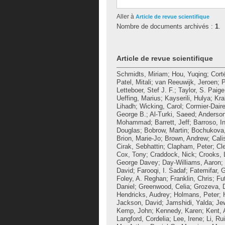
Aller à
Article de revue scientifique
Nombre de documents archivés :
1
.
Article de revue scientifique
Schmidts, Miriam
;
Hou, Yuqing
;
Cort
Patel, Mitali
;
van Reeuwijk, Jeroen
;
P
Letteboer, Stef J. F.
;
Taylor, S. Paige
Ueffing, Marius
;
Kayserili, Hulya
;
Kra
Lihadh
;
Wicking, Carol
;
Cormier-Daire
George B.
;
Al-Turki, Saeed
;
Anderson
Mohammad
;
Barrett, Jeff
;
Barroso, I
Douglas
;
Bobrow, Martin
;
Bochukova,
Brion, Marie-Jo
;
Brown, Andrew
;
Cali
Cirak, Sebhattin
;
Clapham, Peter
;
Cl
Cox, Tony
;
Craddock, Nick
;
Crooks, 
George Davey
;
Day-Williams, Aaron
;
David
;
Farooqi, I. Sadaf
;
Fatemifar, 
Foley, A. Reghan
;
Franklin, Chris
;
Fu
Daniel
;
Greenwood, Celia
;
Grozeva, D
Hendricks, Audrey
;
Holmans, Peter
;
Jackson, David
;
Jamshidi, Yalda
;
Jew
Kemp, John
;
Kennedy, Karen
;
Kent, 
Langford, Cordelia
;
Lee, Irene
;
Li, Rui