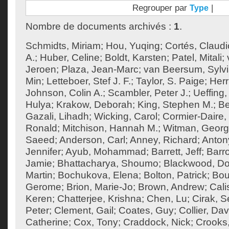
Regrouper par
|
Type
Nombre de documents archivés :
1
.
Schmidts, Miriam
;
Hou, Yuqing
;
Cortés, Claudi
A.
;
Huber, Celine
;
Boldt, Karsten
;
Patel, Mitali
;
Jeroen
;
Plaza, Jean-Marc
;
van Beersum, Sylvi
Min
;
Letteboer, Stef J. F.
;
Taylor, S. Paige
;
Herr
Johnson, Colin A.
;
Scambler, Peter J.
;
Ueffing,
Hulya
;
Krakow, Deborah
;
King, Stephen M.
;
Be
Gazali, Lihadh
;
Wicking, Carol
;
Cormier-Daire, 
Ronald
;
Mitchison, Hannah M.
;
Witman, Georg
Saeed
;
Anderson, Carl
;
Anney, Richard
;
Anton
Jennifer
;
Ayub, Mohammad
;
Barrett, Jeff
;
Barr
Jamie
;
Bhattacharya, Shoumo
;
Blackwood, Do
Martin
;
Bochukova, Elena
;
Bolton, Patrick
;
Bou
Gerome
;
Brion, Marie-Jo
;
Brown, Andrew
;
Cali
Keren
;
Chatterjee, Krishna
;
Chen, Lu
;
Cirak, S
Peter
;
Clement, Gail
;
Coates, Guy
;
Collier, Dav
Catherine
;
Cox, Tony
;
Craddock, Nick
;
Crooks