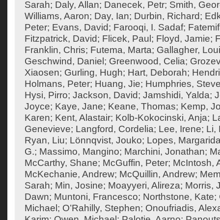
Sarah
;
Daly, Allan
;
Danecek, Petr
;
Smith, Geo
Williams, Aaron
;
Day, Ian
;
Durbin, Richard
;
Edk
Peter
;
Evans, David
;
Farooqi, I. Sadaf
;
Fatemif
Fitzpatrick, David
;
Flicek, Paul
;
Floyd, Jamie
;
F
Franklin, Chris
;
Futema, Marta
;
Gallagher, Lou
Geschwind, Daniel
;
Greenwood, Celia
;
Grozev
Xiaosen
;
Gurling, Hugh
;
Hart, Deborah
;
Hendri
Holmans, Peter
;
Huang, Jie
;
Humphries, Steve
Hysi, Pirro
;
Jackson, David
;
Jamshidi, Yalda
;
J
Joyce
;
Kaye, Jane
;
Keane, Thomas
;
Kemp, J
Karen
;
Kent, Alastair
;
Kolb-Kokocinski, Anja
;
L
Genevieve
;
Langford, Cordelia
;
Lee, Irene
;
Li,
Ryan, Liu
;
Lönnqvist, Jouko
;
Lopes, Margarid
G.
;
Massimo, Mangino
;
Marchini, Jonathan
;
Ma
McCarthy, Shane
;
McGuffin, Peter
;
McIntosh,
McKechanie, Andrew
;
McQuillin, Andrew
;
Mema
Sarah
;
Min, Josine
;
Moayyeri, Alireza
;
Morris,
Dawn
;
Muntoni, Francesco
;
Northstone, Kate
;
Michael
;
O’Rahilly, Stephen
;
Onoufriadis, Ale
Karim
;
Owen, Michael
;
Palotie, Aarno
;
Panouts