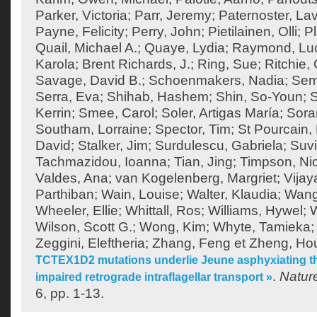
Parker, Victoria
;
Parr, Jeremy
;
Paternoster, Lav
Payne, Felicity
;
Perry, John
;
Pietilainen, Olli
;
Pl
Quail, Michael A.
;
Quaye, Lydia
;
Raymond, Lu
Karola
;
Brent Richards, J.
;
Ring, Sue
;
Ritchie
Savage, David B.
;
Schoenmakers, Nadia
;
Sem
Serra, Eva
;
Shihab, Hashem
;
Shin, So-Youn
;
S
Kerrin
;
Smee, Carol
;
Soler, Artigas María
;
Sora
Southam, Lorraine
;
Spector, Tim
;
St Pourcain,
David
;
Stalker, Jim
;
Surdulescu, Gabriela
;
Suvi
Tachmazidou, Ioanna
;
Tian, Jing
;
Timpson, Ni
Valdes, Ana
;
van Kogelenberg, Margriet
;
Vija
Parthiban
;
Wain, Louise
;
Walter, Klaudia
;
Wang
Wheeler, Ellie
;
Whittall, Ros
;
Williams, Hywel
;
W
Wilson, Scott G.
;
Wong, Kim
;
Whyte, Tamieka
Zeggini, Eleftheria
;
Zhang, Feng
et
Zheng, Ho
TCTEX1D2 mutations underlie Jeune asphyxiating th
.
Natur
impaired retrograde intraflagellar transport »
6, pp. 1-13.