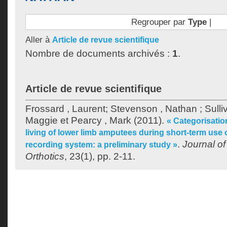
Regrouper par
Type
|
Aller à
Article de revue scientifique
Nombre de documents archivés :
1
.
Article de revue scientifique
Frossard , Laurent
;
Stevenson , Nathan
;
Sulli
Maggie
et
Pearcy , Mark
(2011).
« Categorisation
living of lower limb amputees during short-term use o
.
Journal of
recording system: a preliminary study »
Orthotics
, 23(1), pp. 2-11.