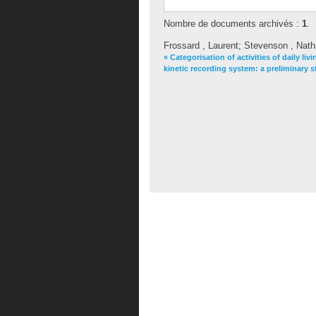
Nombre de documents archivés :
1
.
Frossard , Laurent
;
Stevenson , Nat
« Categorisation of activities of daily l
kinetic recording system: a preliminary s