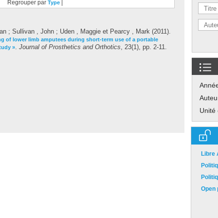
Regrouper par
|
Type
han
;
Sullivan , John
;
Uden , Maggie
et
Pearcy , Mark
(2011).
iving of lower limb amputees during short-term use of a portable
.
Journal of Prosthetics and Orthotics
, 23(1), pp. 2-11.
tudy »
Anné
Auteu
Unité
Libre
Polit
Polit
Open p