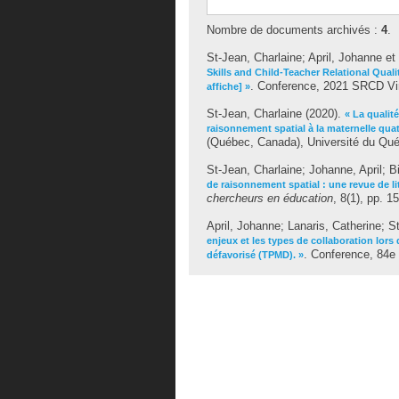
Nombre de documents archivés :
4
.
St-Jean, Charlaine
;
April, Johanne
et
Skills and Child-Teacher Relational Qu
. Conference, 2021 SRCD Virtu
affiche] »
St-Jean, Charlaine
(2020).
« La qualit
raisonnement spatial à la maternelle quat
(Québec, Canada), Université du Qué
St-Jean, Charlaine
;
Johanne, April
;
B
de raisonnement spatial : une revue de lit
chercheurs en éducation
, 8(1), pp. 1
April, Johanne
;
Lanaris, Catherine
;
St
enjeux et les types de collaboration lors 
. Conference, 84e
défavorisé (TPMD). »