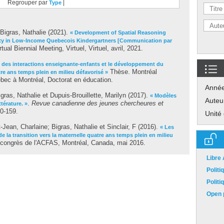
Regrouper par
|
Type
Bigras, Nathalie
(2021).
« Development of Spatial Reasoning
ality in Low-Income Quebecois Kindergartners [Communication par
al Biennial Meeting, Virtuel, Virtuel, avril, 2021.
é des interactions enseignante-enfants et le développement du
Thèse. Montréal
re ans temps plein en milieu défavorisé »
bec à Montréal, Doctorat en éducation.
Anné
igras, Nathalie
et
Dupuis-Brouillette, Marilyn
(2017).
« Modèles
Auteu
.
Revue canadienne des jeunes chercheures et
térature. »
50-159.
Unité
-Jean, Charlaine
;
Bigras, Nathalie
et
Sinclair, F
(2016).
« Les
de la transition vers la maternelle quatre ans temps plein en milieu
 congrès de l'ACFAS, Montréal, Canada, mai 2016.
Libre
Polit
Polit
Open p